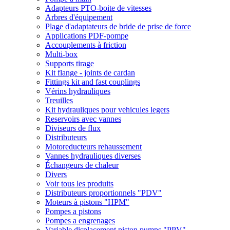
Adapteurs PTO-boite de vitesses
Arbres d'équipement
Plage d'adaptateurs de bride de prise de force
Applications PDF-pompe
Accouplements à friction
Multi-box
Supports tirage
Kit flange - joints de cardan
Fittings kit and fast couplings
Vérins hydrauliques
Treuilles
Kit hydrauliques pour vehicules legers
Reservoirs avec vannes
Diviseurs de flux
Distributeurs
Motoreducteurs rehaussement
Vannes hydrauliques diverses
Échangeurs de chaleur
Divers
Voir tous les produits
Distributeurs proportionnels "PDV"
Moteurs à pistons "HPM"
Pompes a pistons
Pompes a engrenages
Variable displacement piston pumps "PPV"