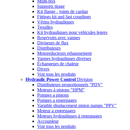
Multi-box
Supports tirage
Kit flange - joints de cardan
Fittings kit and fast couplings
Vérins hydrauliques
Treuilles
Kit hydrauliques pour vehicules legers
Reservoirs avec vannes
Diviseurs de flux
Distributeurs
Motoreducteurs rehaussement
Vannes hydrauliques diverses
Échangeurs de chaleur
Divers
Voir tous les produits
Hydraulic Power Control
Division
Distributeurs proportionnels "PDV"
Moteurs à pistons "HPM"
Pompes a pistons
Pompes a engrenages
Variable displacement piston pumps "PPV"
Moteur a engrenages
Moteurs hydrauliques à engranages
Accoupleur
Voir tous les produits