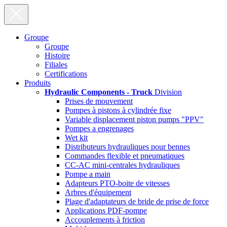
Groupe
Groupe
Histoire
Filiales
Certifications
Produits
Hydraulic Components - Truck
Division
Prises de mouvement
Pompes à pistons à cylindrée fixe
Variable displacement piston pumps "PPV"
Pompes a engrenages
Wet kit
Distributeurs hydrauliques pour bennes
Commandes flexible et pneumatiques
CC-AC mini-centrales hydrauliques
Pompe a main
Adapteurs PTO-boite de vitesses
Arbres d'équipement
Plage d'adaptateurs de bride de prise de force
Applications PDF-pompe
Accouplements à friction