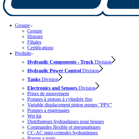
Groupe
Groupe
Histoire
Filiales
Certifications
Produits
Hydraulic Components - Truck
Division
Hydraulic Power Control
Division
Tanks
Division
Electronics and Sensors
Division
Prises de mouvement
Pompes à pistons à cylindrée fixe
Variable displacement piston pumps "PPV"
Pompes a engrenages
Wet kit
Distributeurs hydrauliques pour bennes
Commandes flexible et pneumatiques
CC-AC mini-centrales hydrauliques
Pompe a main