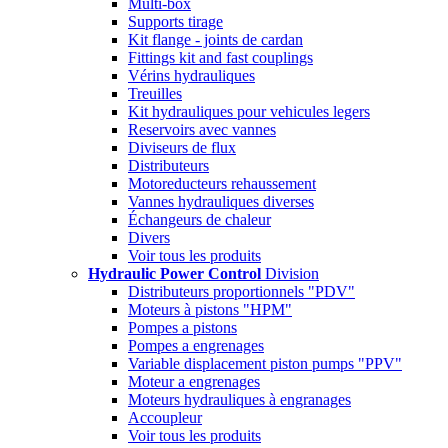
Multi-box
Supports tirage
Kit flange - joints de cardan
Fittings kit and fast couplings
Vérins hydrauliques
Treuilles
Kit hydrauliques pour vehicules legers
Reservoirs avec vannes
Diviseurs de flux
Distributeurs
Motoreducteurs rehaussement
Vannes hydrauliques diverses
Échangeurs de chaleur
Divers
Voir tous les produits
Hydraulic Power Control
Division
Distributeurs proportionnels "PDV"
Moteurs à pistons "HPM"
Pompes a pistons
Pompes a engrenages
Variable displacement piston pumps "PPV"
Moteur a engrenages
Moteurs hydrauliques à engranages
Accoupleur
Voir tous les produits