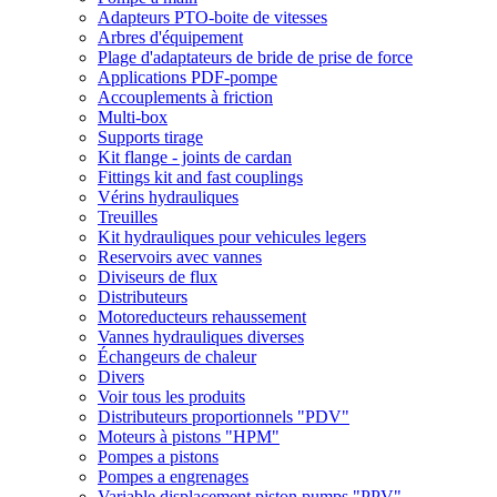
Adapteurs PTO-boite de vitesses
Arbres d'équipement
Plage d'adaptateurs de bride de prise de force
Applications PDF-pompe
Accouplements à friction
Multi-box
Supports tirage
Kit flange - joints de cardan
Fittings kit and fast couplings
Vérins hydrauliques
Treuilles
Kit hydrauliques pour vehicules legers
Reservoirs avec vannes
Diviseurs de flux
Distributeurs
Motoreducteurs rehaussement
Vannes hydrauliques diverses
Échangeurs de chaleur
Divers
Voir tous les produits
Distributeurs proportionnels "PDV"
Moteurs à pistons "HPM"
Pompes a pistons
Pompes a engrenages
Variable displacement piston pumps "PPV"