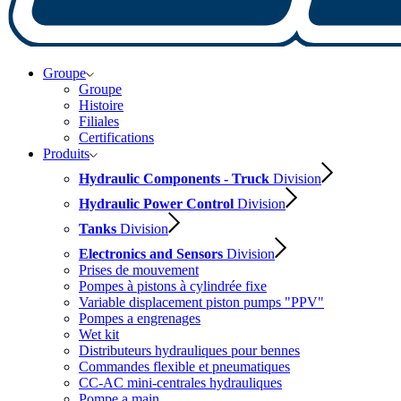
Groupe
Groupe
Histoire
Filiales
Certifications
Produits
Hydraulic Components - Truck
Division
Hydraulic Power Control
Division
Tanks
Division
Electronics and Sensors
Division
Prises de mouvement
Pompes à pistons à cylindrée fixe
Variable displacement piston pumps "PPV"
Pompes a engrenages
Wet kit
Distributeurs hydrauliques pour bennes
Commandes flexible et pneumatiques
CC-AC mini-centrales hydrauliques
Pompe a main