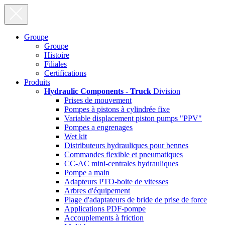
Groupe
Groupe
Histoire
Filiales
Certifications
Produits
Hydraulic Components - Truck
Division
Prises de mouvement
Pompes à pistons à cylindrée fixe
Variable displacement piston pumps "PPV"
Pompes a engrenages
Wet kit
Distributeurs hydrauliques pour bennes
Commandes flexible et pneumatiques
CC-AC mini-centrales hydrauliques
Pompe a main
Adapteurs PTO-boite de vitesses
Arbres d'équipement
Plage d'adaptateurs de bride de prise de force
Applications PDF-pompe
Accouplements à friction