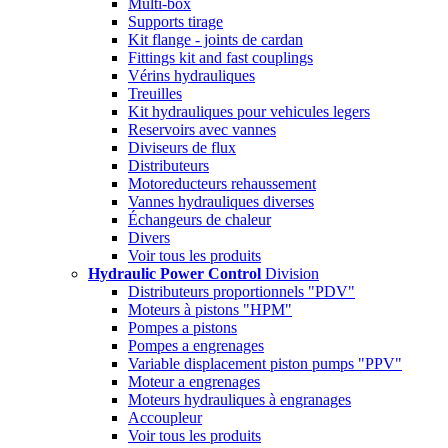
Multi-box
Supports tirage
Kit flange - joints de cardan
Fittings kit and fast couplings
Vérins hydrauliques
Treuilles
Kit hydrauliques pour vehicules legers
Reservoirs avec vannes
Diviseurs de flux
Distributeurs
Motoreducteurs rehaussement
Vannes hydrauliques diverses
Échangeurs de chaleur
Divers
Voir tous les produits
Hydraulic Power Control
Division
Distributeurs proportionnels "PDV"
Moteurs à pistons "HPM"
Pompes a pistons
Pompes a engrenages
Variable displacement piston pumps "PPV"
Moteur a engrenages
Moteurs hydrauliques à engranages
Accoupleur
Voir tous les produits