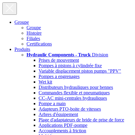
Groupe
Groupe
Histoire
Filiales
Certifications
Produits
Hydraulic Components - Truck
Division
Prises de mouvement
Pompes à pistons à cylindrée fixe
Variable displacement piston pumps "PPV"
Pompes a engrenages
Wet kit
Distributeurs hydrauliques pour bennes
Commandes flexible et pneumatiques
CC-AC mini-centrales hydrauliques
Pompe a main
Adapteurs PTO-boite de vitesses
Arbres d'équipement
Plage d'adaptateurs de bride de prise de force
Applications PDF-pompe
Accouplements à friction