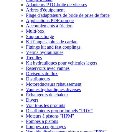
Adapteurs PTO-boite de vitesses
Arbres d'équipement
Plage d'adaptateurs de bride de prise de force
Applications PDF-pompe
Accouplements à friction
Multi-box
Supports tirage
Kit flange - joints de cardan
Fittings kit and fast couplings
Vérins hydrauliques
Treuilles
Kit hydrauliques pour vehicules legers
Reservoirs avec vannes
Diviseurs de flux
Distributeurs
Motoreducteurs rehaussement
Vannes hydrauliques diverses
Échangeurs de chaleur
Divers
Voir tous les produits
Distributeurs proportionnels "PDV"
Moteurs à pistons "HPM"
Pompes a pistons
Pompes a engrenages
Variable displacement piston pumps "PPV"