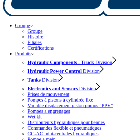
Groupe
Groupe
Histoire
Filiales
Certifications
Produits
Hydraulic Components - Truck
Division
Hydraulic Power Control
Division
Tanks
Division
Electronics and Sensors
Division
Prises de mouvement
Pompes à pistons à cylindrée fixe
Variable displacement piston pumps "PPV"
Pompes a engrenages
Wet kit
Distributeurs hydrauliques pour bennes
Commandes flexible et pneumatiques
CC-AC mini-centrales hydrauliques
Pompe a main