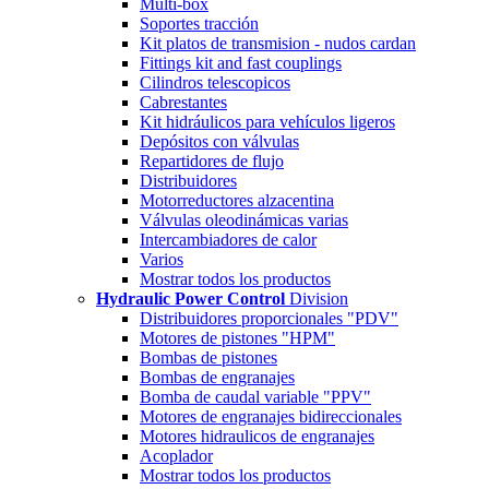
Multi-box
Soportes tracción
Kit platos de transmision - nudos cardan
Fittings kit and fast couplings
Cilindros telescopicos
Cabrestantes
Kit hidráulicos para vehículos ligeros
Depósitos con válvulas
Repartidores de flujo
Distribuidores
Motorreductores alzacentina
Válvulas oleodinámicas varias
Intercambiadores de calor
Varios
Mostrar todos los productos
Hydraulic Power Control
Division
Distribuidores proporcionales "PDV"
Motores de pistones "HPM"
Bombas de pistones
Bombas de engranajes
Bomba de caudal variable "PPV"
Motores de engranajes bidireccionales
Motores hidraulicos de engranajes
Acoplador
Mostrar todos los productos