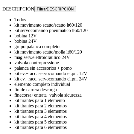
DESCRIPCIÓN
Filtrar
DESCRIPCIÓN
Todos
kit movimento scatto/scatto lt60/120
kit servocomando pneumatico lt60/120
bobina 12V
bobina 24V
grupo palanca completo
kit movimento scatto/molla lt60/120
mag.serv.elettroidraulico 24V
valvola contropressione
palanca sin accesorios + pomo
kit ev.+racc. servocomando el.pn. 12V
kit ev.+racc. servocomando el.pn. 24V
elemento completo individual
fin de carrera descarga
finecorsa+entrata+valvola sicurezza
kit tirantes para 1 elemento
kit tirantes para 2 elementos
kit tirantes para 3 elementos
kit tirantes para 4 elementos
kit tirantes para 5 elementos
kit tirantes para 6 elementos