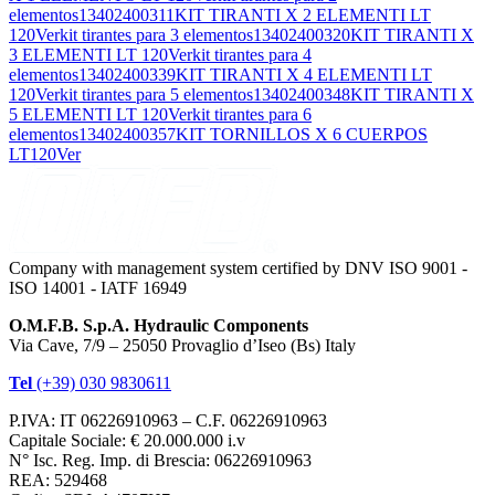
elementos
13402400311
KIT TIRANTI X 2 ELEMENTI LT
120
Ver
kit tirantes para 3 elementos
13402400320
KIT TIRANTI X
3 ELEMENTI LT 120
Ver
kit tirantes para 4
elementos
13402400339
KIT TIRANTI X 4 ELEMENTI LT
120
Ver
kit tirantes para 5 elementos
13402400348
KIT TIRANTI X
5 ELEMENTI LT 120
Ver
kit tirantes para 6
elementos
13402400357
KIT TORNILLOS X 6 CUERPOS
LT120
Ver
Company with management system certified by DNV ISO 9001 -
ISO 14001 - IATF 16949
O.M.F.B. S.p.A. Hydraulic Components
Via Cave, 7/9 – 25050 Provaglio d’Iseo (Bs) Italy
Tel
(+39) 030 9830611
P.IVA: IT 06226910963 – C.F. 06226910963
Capitale Sociale: € 20.000.000 i.v
N° Isc. Reg. Imp. di Brescia: 06226910963
REA: 529468