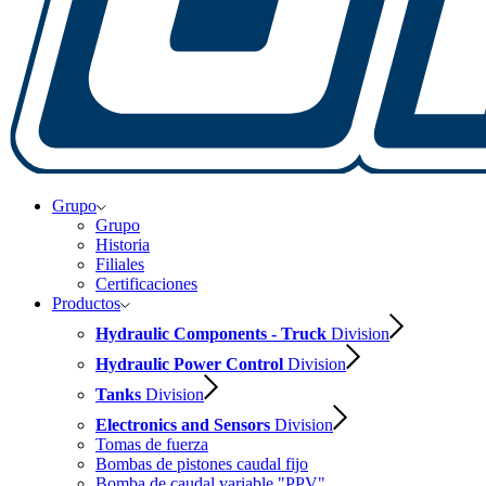
Grupo
Grupo
Historia
Filiales
Certificaciones
Productos
Hydraulic Components - Truck
Division
Hydraulic Power Control
Division
Tanks
Division
Electronics and Sensors
Division
Tomas de fuerza
Bombas de pistones caudal fijo
Bomba de caudal variable "PPV"