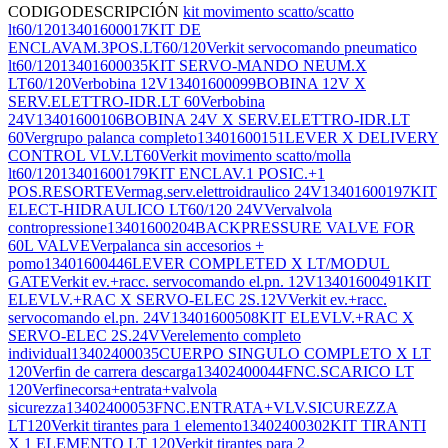
CODIGO
DESCRIPCIÓN
kit movimento scatto/scatto
lt60/120
13401600017
KIT DE
ENCLAVAM.3POS.LT60/120
Ver
kit servocomando pneumatico
lt60/120
13401600035
KIT SERVO-MANDO NEUM.X
LT60/120
Ver
bobina 12V
13401600099
BOBINA 12V X
SERV.ELETTRO-IDR.LT 60
Ver
bobina
24V
13401600106
BOBINA 24V X SERV.ELETTRO-IDR.LT
60
Ver
grupo palanca completo
13401600151
LEVER X DELIVERY
CONTROL VLV.LT60
Ver
kit movimento scatto/molla
lt60/120
13401600179
KIT ENCLAV.1 POSIC.+1
POS.RESORTE
Ver
mag.serv.elettroidraulico 24V
13401600197
KIT
ELECT-HIDRAULICO LT60/120 24V
Ver
valvola
contropressione
13401600204
BACKPRESSURE VALVE FOR
60L VALVE
Ver
palanca sin accesorios +
pomo
13401600446
LEVER COMPLETED X LT/MODUL
GATE
Ver
kit ev.+racc. servocomando el.pn. 12V
13401600491
KIT
ELEVLV.+RAC X SERVO-ELEC 2S.12V
Ver
kit ev.+racc.
servocomando el.pn. 24V
13401600508
KIT ELEVLV.+RAC X
SERVO-ELEC 2S.24V
Ver
elemento completo
individual
13402400035
CUERPO SINGULO COMPLETO X LT
120
Ver
fin de carrera descarga
13402400044
FNC.SCARICO LT
120
Ver
finecorsa+entrata+valvola
sicurezza
13402400053
FNC.ENTRATA+VLV.SICUREZZA
LT120
Ver
kit tirantes para 1 elemento
13402400302
KIT TIRANTI
X 1 ELEMENTO LT 120
Ver
kit tirantes para 2