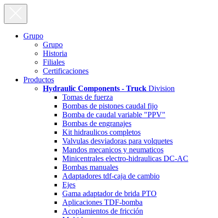
Grupo
Grupo
Historia
Filiales
Certificaciones
Productos
Hydraulic Components - Truck
Division
Tomas de fuerza
Bombas de pistones caudal fijo
Bomba de caudal variable "PPV"
Bombas de engranajes
Kit hidraulicos completos
Valvulas desviadoras para volquetes
Mandos mecanicos y neumaticos
Minicentrales electro-hidraulicas DC-AC
Bombas manuales
Adaptadores tdf-caja de cambio
Ejes
Gama adaptador de brida PTO
Aplicaciones TDF-bomba
Acoplamientos de fricción