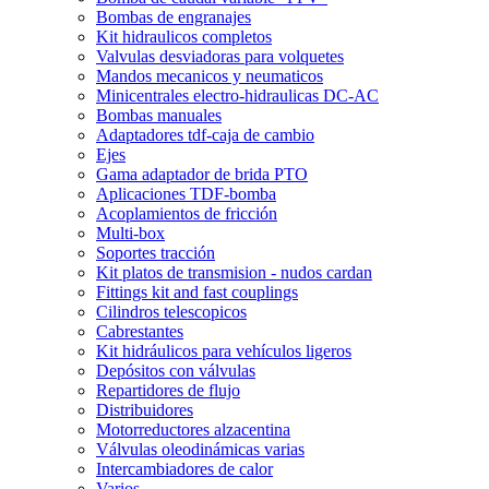
Bombas de engranajes
Kit hidraulicos completos
Valvulas desviadoras para volquetes
Mandos mecanicos y neumaticos
Minicentrales electro-hidraulicas DC-AC
Bombas manuales
Adaptadores tdf-caja de cambio
Ejes
Gama adaptador de brida PTO
Aplicaciones TDF-bomba
Acoplamientos de fricción
Multi-box
Soportes tracción
Kit platos de transmision - nudos cardan
Fittings kit and fast couplings
Cilindros telescopicos
Cabrestantes
Kit hidráulicos para vehículos ligeros
Depósitos con válvulas
Repartidores de flujo
Distribuidores
Motorreductores alzacentina
Válvulas oleodinámicas varias
Intercambiadores de calor
Varios