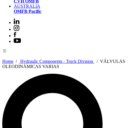
CVH OMFB
AUSTRALIA
OMFB Pacific
Home
/
Hydraulic Components - Truck Division
/
VÁLVULAS
OLEODINÁMICAS VARIAS