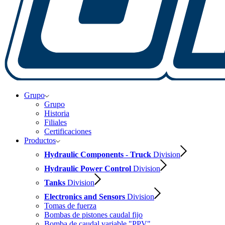
Grupo
Grupo
Historia
Filiales
Certificaciones
Productos
Hydraulic Components - Truck
Division
Hydraulic Power Control
Division
Tanks
Division
Electronics and Sensors
Division
Tomas de fuerza
Bombas de pistones caudal fijo
Bomba de caudal variable "PPV"