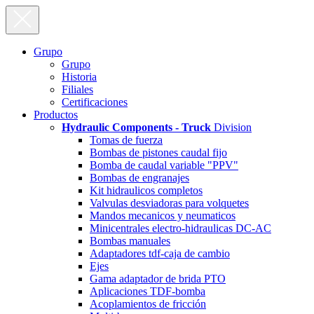
Grupo
Grupo
Historia
Filiales
Certificaciones
Productos
Hydraulic Components - Truck
Division
Tomas de fuerza
Bombas de pistones caudal fijo
Bomba de caudal variable "PPV"
Bombas de engranajes
Kit hidraulicos completos
Valvulas desviadoras para volquetes
Mandos mecanicos y neumaticos
Minicentrales electro-hidraulicas DC-AC
Bombas manuales
Adaptadores tdf-caja de cambio
Ejes
Gama adaptador de brida PTO
Aplicaciones TDF-bomba
Acoplamientos de fricción