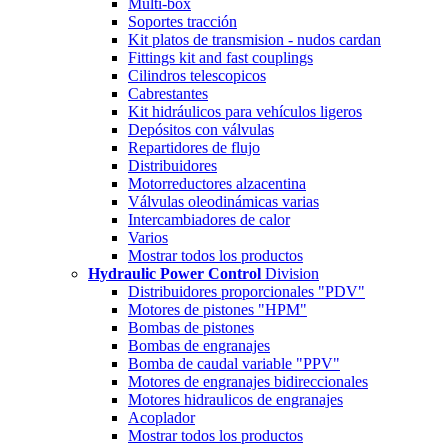
Multi-box
Soportes tracción
Kit platos de transmision - nudos cardan
Fittings kit and fast couplings
Cilindros telescopicos
Cabrestantes
Kit hidráulicos para vehículos ligeros
Depósitos con válvulas
Repartidores de flujo
Distribuidores
Motorreductores alzacentina
Válvulas oleodinámicas varias
Intercambiadores de calor
Varios
Mostrar todos los productos
Hydraulic Power Control
Division
Distribuidores proporcionales "PDV"
Motores de pistones "HPM"
Bombas de pistones
Bombas de engranajes
Bomba de caudal variable "PPV"
Motores de engranajes bidireccionales
Motores hidraulicos de engranajes
Acoplador
Mostrar todos los productos