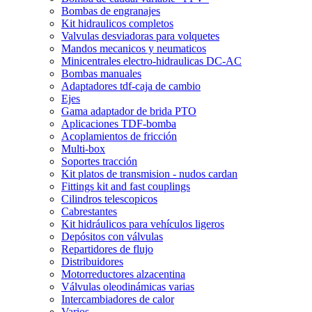
Bombas de engranajes
Kit hidraulicos completos
Valvulas desviadoras para volquetes
Mandos mecanicos y neumaticos
Minicentrales electro-hidraulicas DC-AC
Bombas manuales
Adaptadores tdf-caja de cambio
Ejes
Gama adaptador de brida PTO
Aplicaciones TDF-bomba
Acoplamientos de fricción
Multi-box
Soportes tracción
Kit platos de transmision - nudos cardan
Fittings kit and fast couplings
Cilindros telescopicos
Cabrestantes
Kit hidráulicos para vehículos ligeros
Depósitos con válvulas
Repartidores de flujo
Distribuidores
Motorreductores alzacentina
Válvulas oleodinámicas varias
Intercambiadores de calor
Varios