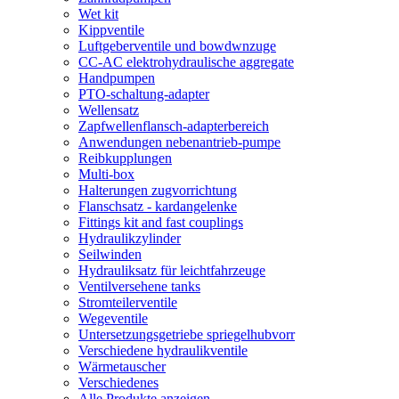
Wet kit
Kippventile
Luftgeberventile und bowdwnzuge
CC-AC elektrohydraulische aggregate
Handpumpen
PTO-schaltung-adapter
Wellensatz
Zapfwellenflansch-adapterbereich
Anwendungen nebenantrieb-pumpe
Reibkupplungen
Multi-box
Halterungen zugvorrichtung
Flanschsatz - kardangelenke
Fittings kit and fast couplings
Hydraulikzylinder
Seilwinden
Hydrauliksatz für leichtfahrzeuge
Ventilversehene tanks
Stromteilerventile
Wegeventile
Untersetzungsgetriebe spriegelhubvorr
Verschiedene hydraulikventile
Wärmetauscher
Verschiedenes
Alle Produkte anzeigen