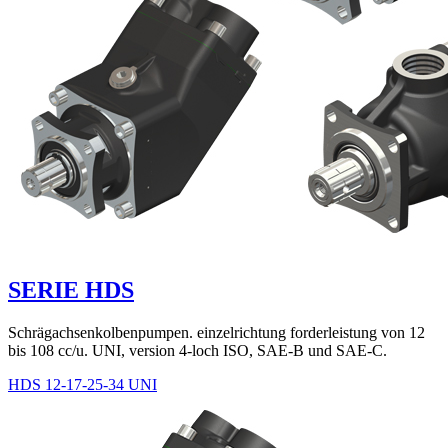
SERIE HDS
Schrägachsenkolbenpumpen. einzelrichtung forderleistung von 12
bis 108 cc/u. UNI, version 4-loch ISO, SAE-B und SAE-C.
HDS 12-17-25-34 UNI