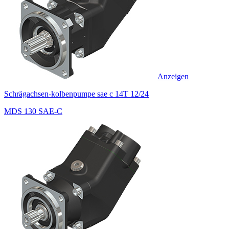
Anzeigen
Schrägachsen-kolbenpumpe sae c 14T 12/24
MDS 130 SAE-C