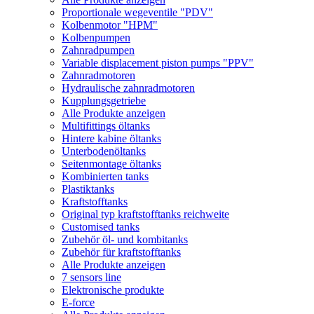
Proportionale wegeventile "PDV"
Kolbenmotor "HPM"
Kolbenpumpen
Zahnradpumpen
Variable displacement piston pumps "PPV"
Zahnradmotoren
Hydraulische zahnradmotoren
Kupplungsgetriebe
Alle Produkte anzeigen
Multifittings öltanks
Hintere kabine öltanks
Unterbodenöltanks
Seitenmontage öltanks
Kombinierten tanks
Plastiktanks
Kraftstofftanks
Original typ kraftstofftanks reichweite
Customised tanks
Zubehör öl- und kombitanks
Zubehör für kraftstofftanks
Alle Produkte anzeigen
7 sensors line
Elektronische produkte
E-force