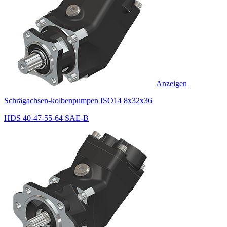
Anzeigen
Schrägachsen-kolbenpumpen ISO14 8x32x36
HDS 40-47-55-64 SAE-B