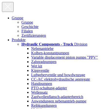
Gruppe
Gruppe
Geschichte
Filialen
Zertifizierungen
Produkte
Hydraulic Components - Truck
Division
Nebenantriebe
Kolben-konstantpumpen
Variable displacement piston pumps "PPV"
Zahnradpumpen
Wet kit
Kippventile
Luftgeberventile und bowdwnzuge
CC-AC elektrohydraulische aggregate
Handpumpen
PTO-schaltung-adapter
Wellensatz
Zapfwellenflansch-adapterbereich
Anwendungen nebenantrieb-pumpe
Reibkupplungen