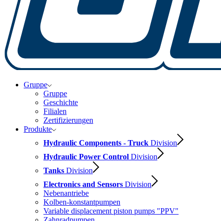
Gruppe
Gruppe
Geschichte
Filialen
Zertifizierungen
Produkte
Hydraulic Components - Truck
Division
Hydraulic Power Control
Division
Tanks
Division
Electronics and Sensors
Division
Nebenantriebe
Kolben-konstantpumpen
Variable displacement piston pumps "PPV"
Zahnradpumpen