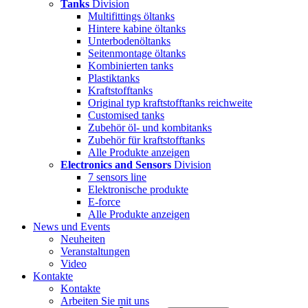
Tanks
Division
Multifittings öltanks
Hintere kabine öltanks
Unterbodenöltanks
Seitenmontage öltanks
Kombinierten tanks
Plastiktanks
Kraftstofftanks
Original typ kraftstofftanks reichweite
Customised tanks
Zubehör öl- und kombitanks
Zubehör für kraftstofftanks
Alle Produkte anzeigen
Electronics and Sensors
Division
7 sensors line
Elektronische produkte
E-force
Alle Produkte anzeigen
News und Events
Neuheiten
Veranstaltungen
Video
Kontakte
Kontakte
Arbeiten Sie mit uns