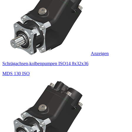
Anzeigen
Schrägachsen-kolbenpumpen ISO14 8x32x36
MDS 130 ISO