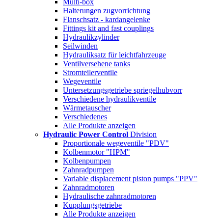
Multi-box
Halterungen zugvorrichtung
Flanschsatz - kardangelenke
Fittings kit and fast couplings
Hydraulikzylinder
Seilwinden
Hydrauliksatz für leichtfahrzeuge
Ventilversehene tanks
Stromteilerventile
Wegeventile
Untersetzungsgetriebe spriegelhubvorr
Verschiedene hydraulikventile
Wärmetauscher
Verschiedenes
Alle Produkte anzeigen
Hydraulic Power Control
Division
Proportionale wegeventile "PDV"
Kolbenmotor "HPM"
Kolbenpumpen
Zahnradpumpen
Variable displacement piston pumps "PPV"
Zahnradmotoren
Hydraulische zahnradmotoren
Kupplungsgetriebe
Alle Produkte anzeigen