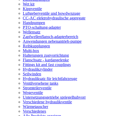
Wet kit
Kippventile
Luftgeberventile und bowdwnzuge
CC-AC elektrohydraulische aggregate
Handpumpen
PTO-schaltung-adapter
Wellensatz
Zapfwellenflansch-adapterbereich
Anwendungen nebenantrieb-pumpe
Reibkupplungen
Multi-box
Halterungen zugvorrichtung
Flanschsatz - kardangelenke
Fittings kit and fast couplings
Hydraulikzylinder
Seilwinden
Hydrauliksatz für leichtfahrzeuge
Ventilversehene tanks
Stromteilerventile
Wegeventile
Untersetzungsgetriebe spriegelhubvorr
Verschiedene hydraulikventile
Wärmetauscher
Verschiedenes
Alle Produkte anzeigen