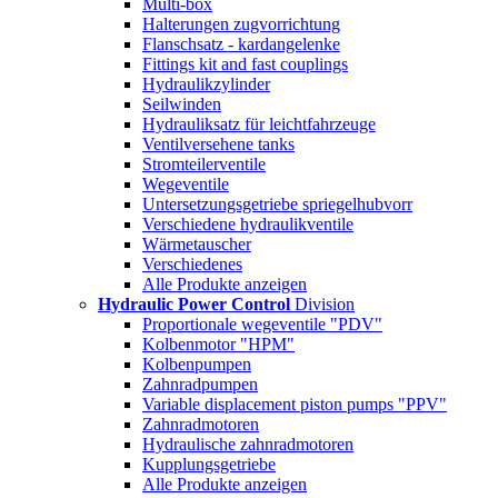
Multi-box
Halterungen zugvorrichtung
Flanschsatz - kardangelenke
Fittings kit and fast couplings
Hydraulikzylinder
Seilwinden
Hydrauliksatz für leichtfahrzeuge
Ventilversehene tanks
Stromteilerventile
Wegeventile
Untersetzungsgetriebe spriegelhubvorr
Verschiedene hydraulikventile
Wärmetauscher
Verschiedenes
Alle Produkte anzeigen
Hydraulic Power Control
Division
Proportionale wegeventile "PDV"
Kolbenmotor "HPM"
Kolbenpumpen
Zahnradpumpen
Variable displacement piston pumps "PPV"
Zahnradmotoren
Hydraulische zahnradmotoren
Kupplungsgetriebe
Alle Produkte anzeigen