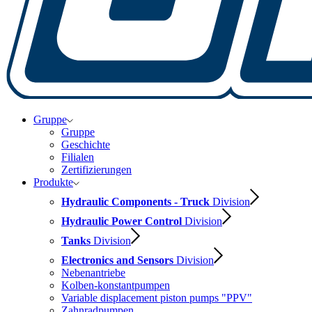
Gruppe
Gruppe
Geschichte
Filialen
Zertifizierungen
Produkte
Hydraulic Components - Truck
Division
Hydraulic Power Control
Division
Tanks
Division
Electronics and Sensors
Division
Nebenantriebe
Kolben-konstantpumpen
Variable displacement piston pumps "PPV"
Zahnradpumpen