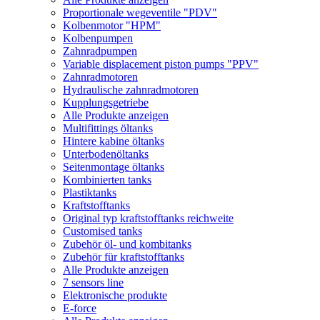
Proportionale wegeventile "PDV"
Kolbenmotor "HPM"
Kolbenpumpen
Zahnradpumpen
Variable displacement piston pumps "PPV"
Zahnradmotoren
Hydraulische zahnradmotoren
Kupplungsgetriebe
Alle Produkte anzeigen
Multifittings öltanks
Hintere kabine öltanks
Unterbodenöltanks
Seitenmontage öltanks
Kombinierten tanks
Plastiktanks
Kraftstofftanks
Original typ kraftstofftanks reichweite
Customised tanks
Zubehör öl- und kombitanks
Zubehör für kraftstofftanks
Alle Produkte anzeigen
7 sensors line
Elektronische produkte
E-force