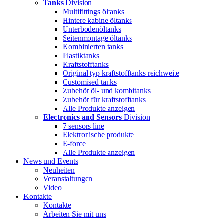
Tanks
Division
Multifittings öltanks
Hintere kabine öltanks
Unterbodenöltanks
Seitenmontage öltanks
Kombinierten tanks
Plastiktanks
Kraftstofftanks
Original typ kraftstofftanks reichweite
Customised tanks
Zubehör öl- und kombitanks
Zubehör für kraftstofftanks
Alle Produkte anzeigen
Electronics and Sensors
Division
7 sensors line
Elektronische produkte
E-force
Alle Produkte anzeigen
News und Events
Neuheiten
Veranstaltungen
Video
Kontakte
Kontakte
Arbeiten Sie mit uns