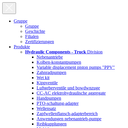
Gruppe
Gruppe
Geschichte
Filialen
Zertifizierungen
Produkte
Hydraulic Components - Truck
Division
Nebenantriebe
Kolben-konstantpumpen
Variable displacement piston pumps "PPV"
Zahnradpumpen
Wet kit
Kippventile
Luftgeberventile und bowdwnzuge
CC-AC elektrohydraulische aggregate
Handpumpen
PTO-schaltung-adapter
Wellensatz
Zapfwellenflansch-adapterbereich
Anwendungen nebenantrieb-pumpe
Reibkupplungen