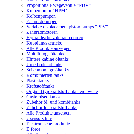
Proportionale wegeventile "PDV"
Kolbenmotor "HPM"
Kolbenpumpen
Zahnradpumpen
Variable displacement piston pumps "PPV"
Zahnradmotoren
Hydraulische zahnradmotoren
Kupplungsgetriebe
Alle Produkte anzeigen
Multifittings öltanks
Hintere kabine öltanks
Unterbodenöltanks
Seitenmontage öltanks
Kombinierten tanks
Plastiktanks
Kraftstofftanks
Original typ kraftstofftanks reichweite
Customised tanks
Zubehör öl- und kombitanks
Zubehör für kraftstofftanks
Alle Produkte anzeigen
7 sensors line
Elektronische produkte
E-force