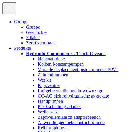
Gruppe
Gruppe
Geschichte
Filialen
Zertifizierungen
Produkte
Hydraulic Components - Truck
Division
Nebenantriebe
Kolben-konstantpumpen
Variable displacement piston pumps "PPV"
Zahnradpumpen
Wet kit
Kippventile
Luftgeberventile und bowdwnzuge
CC-AC elektrohydraulische aggregate
Handpumpen
PTO-schaltung-adapter
Wellensatz
Zapfwellenflansch-adapterbereich
Anwendungen nebenantrieb-pumpe
Reibkupplungen