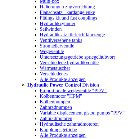
Multi-box
Halterungen zugvorrichtung
Flanschsatz - kardangelenke
Fittings kit and fast couplings
Hydraulikzylinder
Seilwinden
Hydrauliksatz für leichtfahrzeuge
Ventilversehene tanks
Stromteilerventile
Wegeventile
Untersetzungsgetriebe spriegelhubvorr
Verschiedene hydraulikventile
Wärmetauscher
Verschiedenes
Alle Produkte anzeigen
Hydraulic Power Control
Division
Proportionale wegeventile "PDV"
Kolbenmotor "HPM"
Kolbenpumpen
Zahnradpumpen
Variable displacement piston pumps "PPV"
Zahnradmotoren
Hydraulische zahnradmotoren
Kupplungsgetriebe
Alle Produkte anzeigen