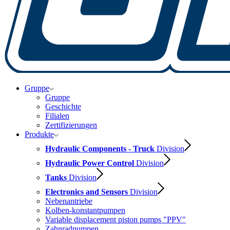
Gruppe
Gruppe
Geschichte
Filialen
Zertifizierungen
Produkte
Hydraulic Components - Truck
Division
Hydraulic Power Control
Division
Tanks
Division
Electronics and Sensors
Division
Nebenantriebe
Kolben-konstantpumpen
Variable displacement piston pumps "PPV"
Zahnradpumpen