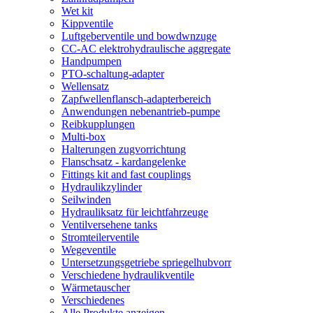
Wet kit
Kippventile
Luftgeberventile und bowdwnzuge
CC-AC elektrohydraulische aggregate
Handpumpen
PTO-schaltung-adapter
Wellensatz
Zapfwellenflansch-adapterbereich
Anwendungen nebenantrieb-pumpe
Reibkupplungen
Multi-box
Halterungen zugvorrichtung
Flanschsatz - kardangelenke
Fittings kit and fast couplings
Hydraulikzylinder
Seilwinden
Hydrauliksatz für leichtfahrzeuge
Ventilversehene tanks
Stromteilerventile
Wegeventile
Untersetzungsgetriebe spriegelhubvorr
Verschiedene hydraulikventile
Wärmetauscher
Verschiedenes
Alle Produkte anzeigen