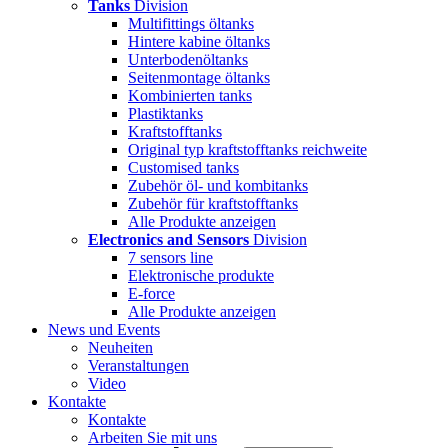
Tanks
Division
Multifittings öltanks
Hintere kabine öltanks
Unterbodenöltanks
Seitenmontage öltanks
Kombinierten tanks
Plastiktanks
Kraftstofftanks
Original typ kraftstofftanks reichweite
Customised tanks
Zubehör öl- und kombitanks
Zubehör für kraftstofftanks
Alle Produkte anzeigen
Electronics and Sensors
Division
7 sensors line
Elektronische produkte
E-force
Alle Produkte anzeigen
News und Events
Neuheiten
Veranstaltungen
Video
Kontakte
Kontakte
Arbeiten Sie mit uns