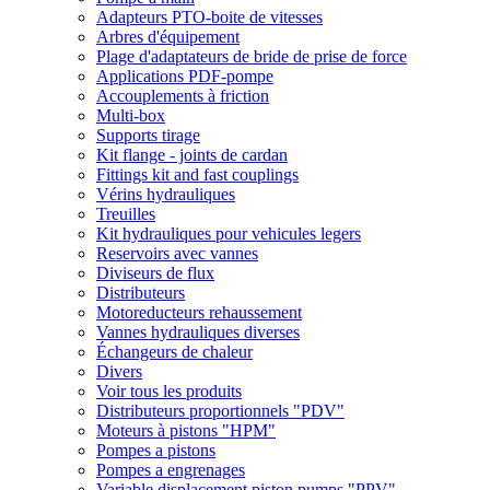
Adapteurs PTO-boite de vitesses
Arbres d'équipement
Plage d'adaptateurs de bride de prise de force
Applications PDF-pompe
Accouplements à friction
Multi-box
Supports tirage
Kit flange - joints de cardan
Fittings kit and fast couplings
Vérins hydrauliques
Treuilles
Kit hydrauliques pour vehicules legers
Reservoirs avec vannes
Diviseurs de flux
Distributeurs
Motoreducteurs rehaussement
Vannes hydrauliques diverses
Échangeurs de chaleur
Divers
Voir tous les produits
Distributeurs proportionnels "PDV"
Moteurs à pistons "HPM"
Pompes a pistons
Pompes a engrenages
Variable displacement piston pumps "PPV"