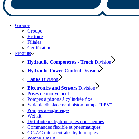
Groupe
Groupe
Histoire
Filiales
Certifications
Produits
Hydraulic Components - Truck
Division
Hydraulic Power Control
Division
Tanks
Division
Electronics and Sensors
Division
Prises de mouvement
Pompes à pistons à cylindrée fixe
Variable displacement piston pumps "PPV"
Pompes a engrenages
Wet kit
Distributeurs hydrauliques pour bennes
Commandes flexible et pneumatiques
CC-AC mini-centrales hydrauliques
Pompe a main