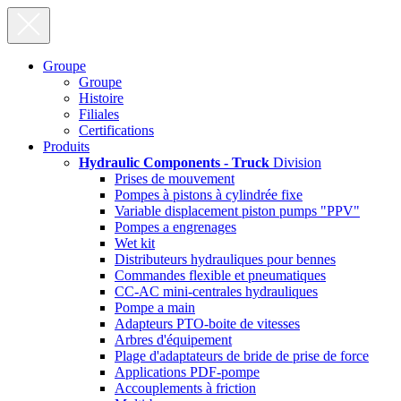
Groupe
Groupe
Histoire
Filiales
Certifications
Produits
Hydraulic Components - Truck
Division
Prises de mouvement
Pompes à pistons à cylindrée fixe
Variable displacement piston pumps "PPV"
Pompes a engrenages
Wet kit
Distributeurs hydrauliques pour bennes
Commandes flexible et pneumatiques
CC-AC mini-centrales hydrauliques
Pompe a main
Adapteurs PTO-boite de vitesses
Arbres d'équipement
Plage d'adaptateurs de bride de prise de force
Applications PDF-pompe
Accouplements à friction