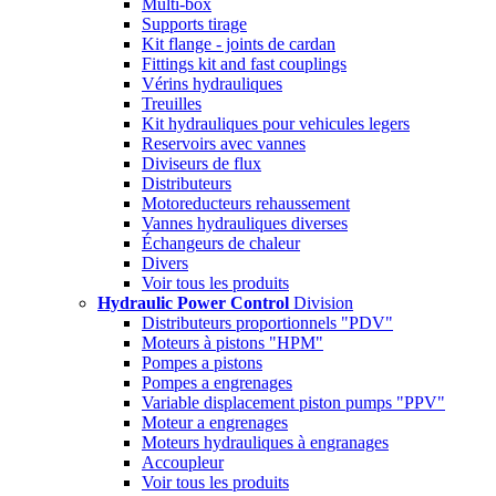
Multi-box
Supports tirage
Kit flange - joints de cardan
Fittings kit and fast couplings
Vérins hydrauliques
Treuilles
Kit hydrauliques pour vehicules legers
Reservoirs avec vannes
Diviseurs de flux
Distributeurs
Motoreducteurs rehaussement
Vannes hydrauliques diverses
Échangeurs de chaleur
Divers
Voir tous les produits
Hydraulic Power Control
Division
Distributeurs proportionnels "PDV"
Moteurs à pistons "HPM"
Pompes a pistons
Pompes a engrenages
Variable displacement piston pumps "PPV"
Moteur a engrenages
Moteurs hydrauliques à engranages
Accoupleur
Voir tous les produits