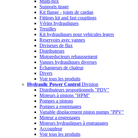
Multi-box
Supports tirage
Kit flange - joints de cardan
Fittings kit and fast couplings
Vérins hydrauliques
Treuilles
Kit hydrauliques pour vehicules legers
Reservoirs avec vannes
Diviseurs de flux
Distributeurs
Motoreducteurs rehaussement
Vannes hydrauliques diverses
Échangeurs de chaleur
Divers
Voir tous les produits
Hydraulic Power Control
Division
Distributeurs proportionnels "PDV"
Moteurs à pistons "HPM"
Pompes a pistons
Pompes a engrenages
Variable displacement piston pumps "PPV"
Moteur a engrenages
Moteurs hydrauliques à engranages
Accoupleur
Voir tous les produits