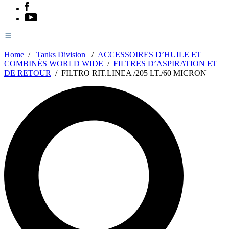
Home
/
Tanks Division
/
ACCESSOIRES D’HUILE ET
COMBINÉS WORLD WIDE
/
FILTRES D’ASPIRATION ET
DE RETOUR
/
FILTRO RIT.LINEA /205 LT./60 MICRON