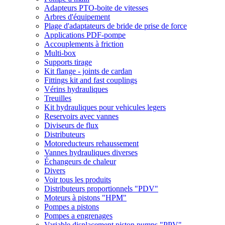
Adapteurs PTO-boite de vitesses
Arbres d'équipement
Plage d'adaptateurs de bride de prise de force
Applications PDF-pompe
Accouplements à friction
Multi-box
Supports tirage
Kit flange - joints de cardan
Fittings kit and fast couplings
Vérins hydrauliques
Treuilles
Kit hydrauliques pour vehicules legers
Reservoirs avec vannes
Diviseurs de flux
Distributeurs
Motoreducteurs rehaussement
Vannes hydrauliques diverses
Échangeurs de chaleur
Divers
Voir tous les produits
Distributeurs proportionnels "PDV"
Moteurs à pistons "HPM"
Pompes a pistons
Pompes a engrenages
Variable displacement piston pumps "PPV"