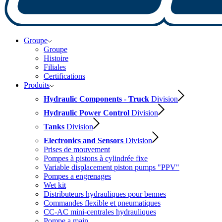
Groupe
Groupe
Histoire
Filiales
Certifications
Produits
Hydraulic Components - Truck
Division
Hydraulic Power Control
Division
Tanks
Division
Electronics and Sensors
Division
Prises de mouvement
Pompes à pistons à cylindrée fixe
Variable displacement piston pumps "PPV"
Pompes a engrenages
Wet kit
Distributeurs hydrauliques pour bennes
Commandes flexible et pneumatiques
CC-AC mini-centrales hydrauliques
Pompe a main