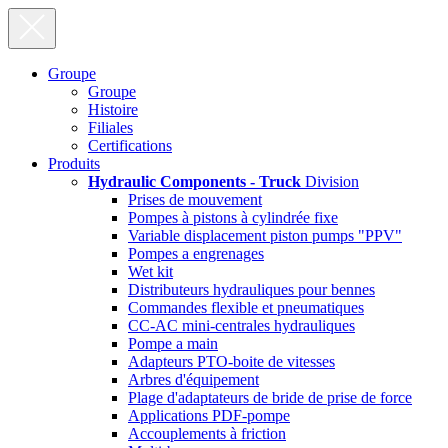
Groupe
Groupe
Histoire
Filiales
Certifications
Produits
Hydraulic Components - Truck
Division
Prises de mouvement
Pompes à pistons à cylindrée fixe
Variable displacement piston pumps "PPV"
Pompes a engrenages
Wet kit
Distributeurs hydrauliques pour bennes
Commandes flexible et pneumatiques
CC-AC mini-centrales hydrauliques
Pompe a main
Adapteurs PTO-boite de vitesses
Arbres d'équipement
Plage d'adaptateurs de bride de prise de force
Applications PDF-pompe
Accouplements à friction