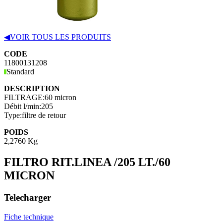
◀
VOIR TOUS LES PRODUITS
CODE
11800131208
Standard
DESCRIPTION
FILTRAGE:
60 micron
Débit l/min:
205
Type:
filtre de retour
POIDS
2,2760 Kg
FILTRO RIT.LINEA /205 LT./60
MICRON
Telecharger
Fiche technique