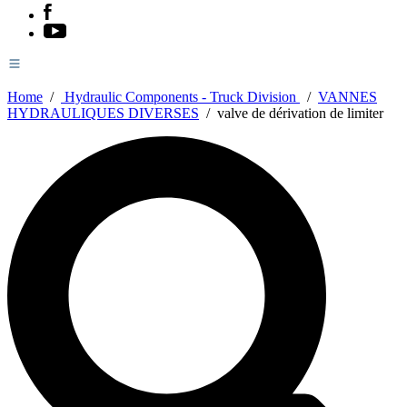
Home
/
Hydraulic Components - Truck Division
/
VANNES
HYDRAULIQUES DIVERSES
/
valve de dérivation de limiter