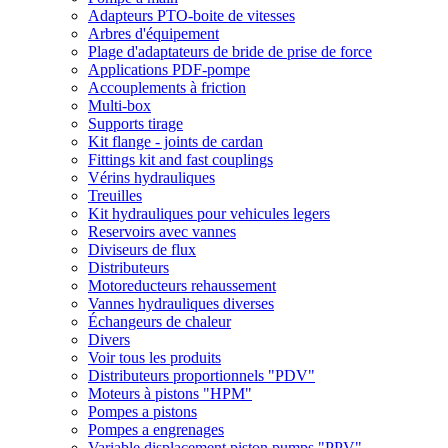
Adapteurs PTO-boite de vitesses
Arbres d'équipement
Plage d'adaptateurs de bride de prise de force
Applications PDF-pompe
Accouplements à friction
Multi-box
Supports tirage
Kit flange - joints de cardan
Fittings kit and fast couplings
Vérins hydrauliques
Treuilles
Kit hydrauliques pour vehicules legers
Reservoirs avec vannes
Diviseurs de flux
Distributeurs
Motoreducteurs rehaussement
Vannes hydrauliques diverses
Échangeurs de chaleur
Divers
Voir tous les produits
Distributeurs proportionnels "PDV"
Moteurs à pistons "HPM"
Pompes a pistons
Pompes a engrenages
Variable displacement piston pumps "PPV"