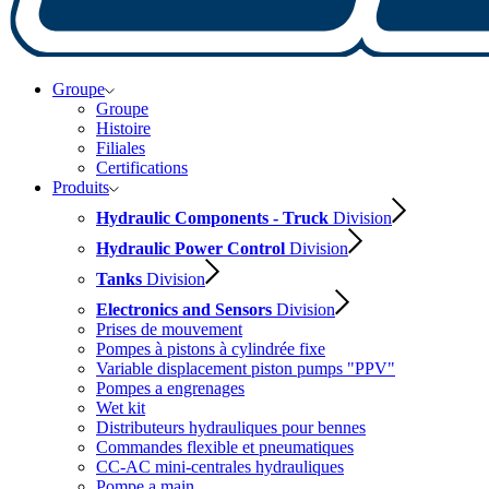
Groupe
Groupe
Histoire
Filiales
Certifications
Produits
Hydraulic Components - Truck
Division
Hydraulic Power Control
Division
Tanks
Division
Electronics and Sensors
Division
Prises de mouvement
Pompes à pistons à cylindrée fixe
Variable displacement piston pumps "PPV"
Pompes a engrenages
Wet kit
Distributeurs hydrauliques pour bennes
Commandes flexible et pneumatiques
CC-AC mini-centrales hydrauliques
Pompe a main