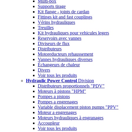
Multi-box
Supports tirage
Kit flange - joints de cardan
Fittings kit and fast couplings
Vérins hydrauliques
Treuilles
Kit hydrauliques pour vehicules legers
Reservoirs avec vannes
Diviseurs de flux
Distributeurs
Motoreducteurs rehaussement
Vannes hydrauliques diverses
Échangeurs de chaleur
Divers
Voir tous les produits
Hydraulic Power Control
Division
Distributeurs proportionnels "PDV"
Moteurs à pistons "HPM"
Pompes a pistons
Pompes a engrenages
Variable displacement piston pumps "PPV"
Moteur a engrenages
Moteurs hydrauliques à engranages
Accoupleur
Voir tous les produits