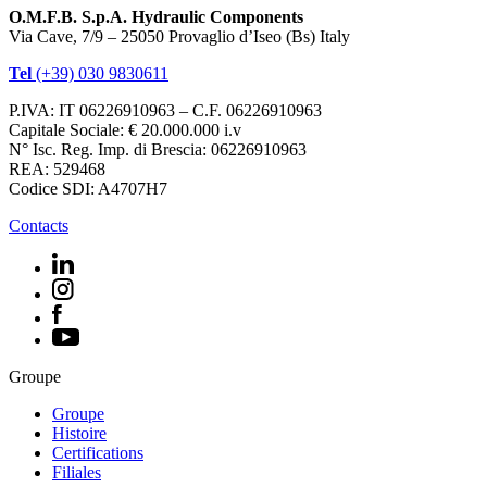
O.M.F.B. S.p.A. Hydraulic Components
Via Cave, 7/9 – 25050 Provaglio d’Iseo (Bs) Italy
Tel
(+39) 030 9830611
P.IVA: IT 06226910963 – C.F. 06226910963
Capitale Sociale: € 20.000.000 i.v
N° Isc. Reg. Imp. di Brescia: 06226910963
REA: 529468
Codice SDI: A4707H7
Contacts
Groupe
Groupe
Histoire
Certifications
Filiales