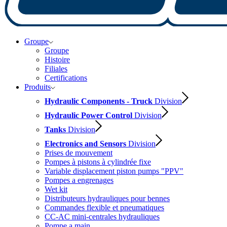
Groupe
Groupe
Histoire
Filiales
Certifications
Produits
Hydraulic Components - Truck
Division
Hydraulic Power Control
Division
Tanks
Division
Electronics and Sensors
Division
Prises de mouvement
Pompes à pistons à cylindrée fixe
Variable displacement piston pumps "PPV"
Pompes a engrenages
Wet kit
Distributeurs hydrauliques pour bennes
Commandes flexible et pneumatiques
CC-AC mini-centrales hydrauliques
Pompe a main