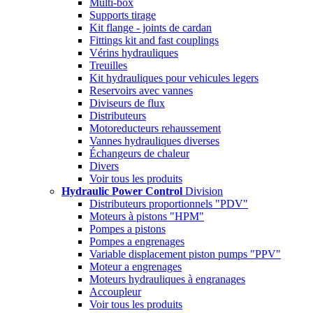
Multi-box
Supports tirage
Kit flange - joints de cardan
Fittings kit and fast couplings
Vérins hydrauliques
Treuilles
Kit hydrauliques pour vehicules legers
Reservoirs avec vannes
Diviseurs de flux
Distributeurs
Motoreducteurs rehaussement
Vannes hydrauliques diverses
Échangeurs de chaleur
Divers
Voir tous les produits
Hydraulic Power Control
Division
Distributeurs proportionnels "PDV"
Moteurs à pistons "HPM"
Pompes a pistons
Pompes a engrenages
Variable displacement piston pumps "PPV"
Moteur a engrenages
Moteurs hydrauliques à engranages
Accoupleur
Voir tous les produits