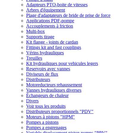
Adapteurs PTO-boite de vitesses
Arbres d'équipement
Plage d'adaptateurs de bride de prise de force
Applications PDF-pompe
Accouplements à friction
Multi-box
Supports tirage
Kit flange - joints de cardan
Fittings kit and fast couplings
Vérins hydrauliques
Treuilles
Kit hydrauliques pour vehicules legers
Reservoirs avec vannes
Diviseurs de flux
Distributeurs
Motoreducteurs rehaussement
Vannes hydrauliques diverses
Échangeurs de chaleur
Divers
Voir tous les produits
Distributeurs proportionnels "PDV"
Moteurs à pistons "HPM"
Pompes a pistons
Pompes a engrenages
Variable displacement piston pumps "PPV"