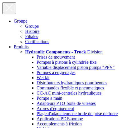
Groupe
Groupe
Histoire
Filiales
Certifications
Produits
Hydraulic Components - Truck
Division
Prises de mouvement
Pompes à pistons à cylindrée fixe
Variable displacement piston pumps "PPV"
Pompes a engrenages
Wet kit
Distributeurs hydrauliques pour bennes
Commandes flexible et pneumatiques
CC-AC mini-centrales hydrauliques
Pompe a main
Adapteurs PTO-boite de vitesses
Arbres d'équipement
Plage d'adaptateurs de bride de prise de force
Applications PDF-pompe
Accouplements à friction