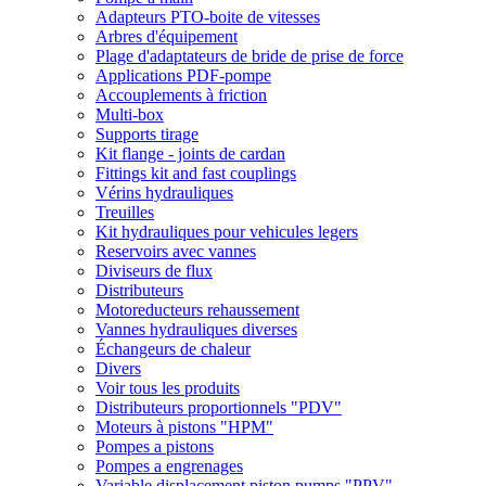
Adapteurs PTO-boite de vitesses
Arbres d'équipement
Plage d'adaptateurs de bride de prise de force
Applications PDF-pompe
Accouplements à friction
Multi-box
Supports tirage
Kit flange - joints de cardan
Fittings kit and fast couplings
Vérins hydrauliques
Treuilles
Kit hydrauliques pour vehicules legers
Reservoirs avec vannes
Diviseurs de flux
Distributeurs
Motoreducteurs rehaussement
Vannes hydrauliques diverses
Échangeurs de chaleur
Divers
Voir tous les produits
Distributeurs proportionnels "PDV"
Moteurs à pistons "HPM"
Pompes a pistons
Pompes a engrenages
Variable displacement piston pumps "PPV"