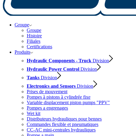
Groupe
Groupe
Histoire
Filiales
Certifications
Produits
Hydraulic Components - Truck
Division
Hydraulic Power Control
Division
Tanks
Division
Electronics and Sensors
Division
Prises de mouvement
Pompes à pistons à cylindrée fixe
Variable displacement piston pumps "PPV"
Pompes a engrenages
Wet kit
Distributeurs hydrauliques pour bennes
Commandes flexible et pneumatiques
CC-AC mini-centrales hydrauliques
Pompe a main