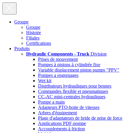
Groupe
Groupe
Histoire
Filiales
Certifications
Produits
Hydraulic Components - Truck
Division
Prises de mouvement
Pompes à pistons à cylindrée fixe
Variable displacement piston pumps "PPV"
Pompes a engrenages
Wet kit
Distributeurs hydrauliques pour bennes
Commandes flexible et pneumatiques
CC-AC mini-centrales hydrauliques
Pompe a main
Adapteurs PTO-boite de vitesses
Arbres d'équipement
Plage d'adaptateurs de bride de prise de force
Applications PDF-pompe
Accouplements à friction