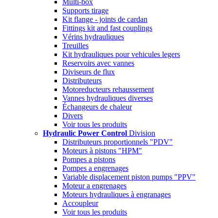
Multi-box
Supports tirage
Kit flange - joints de cardan
Fittings kit and fast couplings
Vérins hydrauliques
Treuilles
Kit hydrauliques pour vehicules legers
Reservoirs avec vannes
Diviseurs de flux
Distributeurs
Motoreducteurs rehaussement
Vannes hydrauliques diverses
Échangeurs de chaleur
Divers
Voir tous les produits
Hydraulic Power Control
Division
Distributeurs proportionnels "PDV"
Moteurs à pistons "HPM"
Pompes a pistons
Pompes a engrenages
Variable displacement piston pumps "PPV"
Moteur a engrenages
Moteurs hydrauliques à engranages
Accoupleur
Voir tous les produits