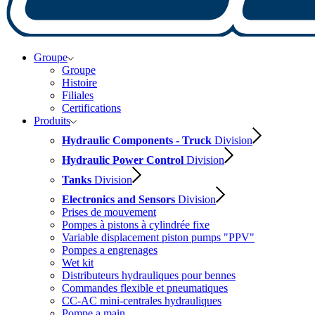
Groupe
Groupe
Histoire
Filiales
Certifications
Produits
Hydraulic Components - Truck
Division
Hydraulic Power Control
Division
Tanks
Division
Electronics and Sensors
Division
Prises de mouvement
Pompes à pistons à cylindrée fixe
Variable displacement piston pumps "PPV"
Pompes a engrenages
Wet kit
Distributeurs hydrauliques pour bennes
Commandes flexible et pneumatiques
CC-AC mini-centrales hydrauliques
Pompe a main