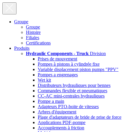
Groupe
Groupe
Histoire
Filiales
Certifications
Produits
Hydraulic Components - Truck
Division
Prises de mouvement
Pompes à pistons à cylindrée fixe
Variable displacement piston pumps "PPV"
Pompes a engrenages
Wet kit
Distributeurs hydrauliques pour bennes
Commandes flexible et pneumatiques
CC-AC mini-centrales hydrauliques
Pompe a main
Adapteurs PTO-boite de vitesses
Arbres d'équipement
Plage d'adaptateurs de bride de prise de force
Applications PDF-pompe
Accouplements à friction