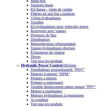
Multi-box
Supports tirage
Kit flange - joints de cardan
Fittings kit and fast couplings
Vérins hydrauliques
Treuilles
Kit hydrauliques pour vehicules legers
Reservoirs avec vannes
Diviseurs de flux
Distributeurs
Motoreducteurs rehaussement
Vannes hydrauliques diverses
Échangeurs de chaleur
Divers
Voir tous les produits
Hydraulic Power Control
Division
Distributeurs proportionnels "PDV"
Moteurs à pistons "HPM"
Pompes a pistons
Pompes a engrenages
Variable displacement piston pumps "PPV"
Moteur a engrenages
Moteurs hydrauliques à engranages
Accoupleur
Voir tous les produits