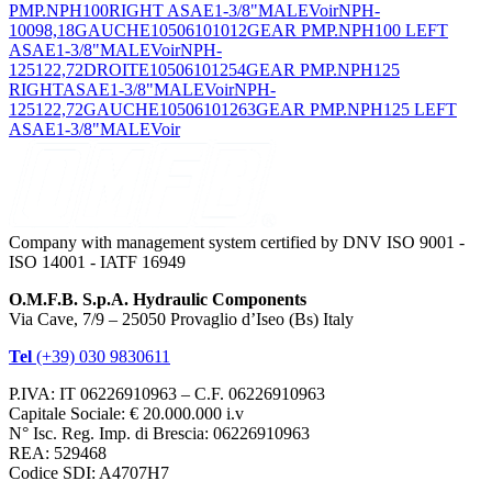
PMP.NPH100RIGHT ASAE1-3/8"MALE
Voir
NPH-
100
98,18
GAUCHE
10506101012
GEAR PMP.NPH100 LEFT
ASAE1-3/8"MALE
Voir
NPH-
125
122,72
DROITE
10506101254
GEAR PMP.NPH125
RIGHTASAE1-3/8"MALE
Voir
NPH-
125
122,72
GAUCHE
10506101263
GEAR PMP.NPH125 LEFT
ASAE1-3/8"MALE
Voir
Company with management system certified by DNV ISO 9001 -
ISO 14001 - IATF 16949
O.M.F.B. S.p.A. Hydraulic Components
Via Cave, 7/9 – 25050 Provaglio d’Iseo (Bs) Italy
Tel
(+39) 030 9830611
P.IVA: IT 06226910963 – C.F. 06226910963
Capitale Sociale: € 20.000.000 i.v
N° Isc. Reg. Imp. di Brescia: 06226910963
REA: 529468
Codice SDI: A4707H7