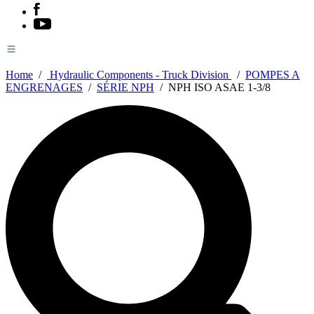
Home
/
Hydraulic Components - Truck Division
/
POMPES A
ENGRENAGES
/
SÉRIE NPH
/
NPH ISO ASAE 1-3/8