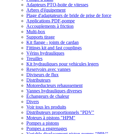
Adapteurs PTO-boite de vitesses
Arbres d'équipement
Plage d'adaptateurs de bride de prise de force
Applications PDF-pompe
Accouplements à friction
Multi-box
Supports tirage
Kit flange - joints de cardan
Fittings kit and fast couplings
Vérins hydrauliques
Treuilles
Kit hydrauliques pour vehicules legers
Reservoirs avec vannes
Diviseurs de flux
Distributeurs
Motoreducteurs rehaussement
Vannes hydrauliques diverses
Échangeurs de chaleur
Divers
Voir tous les produits
Distributeurs proportionnels "PDV"
Moteurs à pistons "HPM"
Pompes a pistons
Pompes a engrenages
Variable displacement piston pumps "PPV"