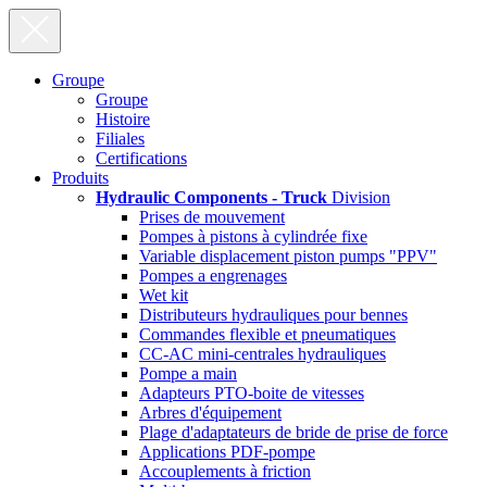
Groupe
Groupe
Histoire
Filiales
Certifications
Produits
Hydraulic Components - Truck
Division
Prises de mouvement
Pompes à pistons à cylindrée fixe
Variable displacement piston pumps "PPV"
Pompes a engrenages
Wet kit
Distributeurs hydrauliques pour bennes
Commandes flexible et pneumatiques
CC-AC mini-centrales hydrauliques
Pompe a main
Adapteurs PTO-boite de vitesses
Arbres d'équipement
Plage d'adaptateurs de bride de prise de force
Applications PDF-pompe
Accouplements à friction