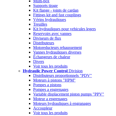
Multi-box
Supports tirage
Kit flange - joints de cardan
Fittings kit and fast couplings
Vérins hydrauliques
Treuilles
Kit hydrauliques pour vehicules legers
Reservoirs avec vannes
Diviseurs de flux
Distributeurs
Motoreducteurs rehaussement
Vannes hydrauliques diverses
Échangeurs de chaleur
Divers
Voir tous les produits
Hydraulic Power Control
Division
Distributeurs proportionnels "PDV"
Moteurs à pistons "HPM"
Pompes a pistons
Pompes a engrenages
Variable displacement piston pumps "PPV"
Moteur a engrenages
Moteurs hydrauliques à engranages
Accoupleur
Voir tous les produits