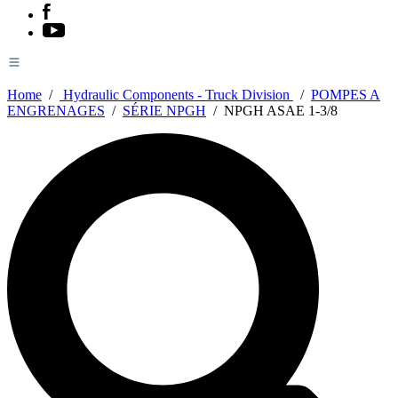
Home
/
Hydraulic Components - Truck Division
/
POMPES A
ENGRENAGES
/
SÉRIE NPGH
/
NPGH ASAE 1-3/8