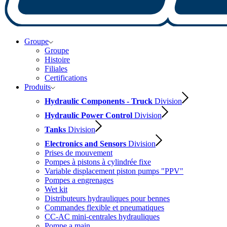
Groupe
Groupe
Histoire
Filiales
Certifications
Produits
Hydraulic Components - Truck
Division
Hydraulic Power Control
Division
Tanks
Division
Electronics and Sensors
Division
Prises de mouvement
Pompes à pistons à cylindrée fixe
Variable displacement piston pumps "PPV"
Pompes a engrenages
Wet kit
Distributeurs hydrauliques pour bennes
Commandes flexible et pneumatiques
CC-AC mini-centrales hydrauliques
Pompe a main