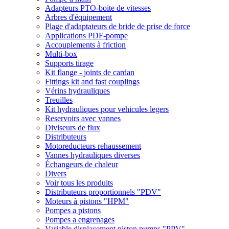
Adapteurs PTO-boite de vitesses
Arbres d'équipement
Plage d'adaptateurs de bride de prise de force
Applications PDF-pompe
Accouplements à friction
Multi-box
Supports tirage
Kit flange - joints de cardan
Fittings kit and fast couplings
Vérins hydrauliques
Treuilles
Kit hydrauliques pour vehicules legers
Reservoirs avec vannes
Diviseurs de flux
Distributeurs
Motoreducteurs rehaussement
Vannes hydrauliques diverses
Échangeurs de chaleur
Divers
Voir tous les produits
Distributeurs proportionnels "PDV"
Moteurs à pistons "HPM"
Pompes a pistons
Pompes a engrenages
Variable displacement piston pumps "PPV"