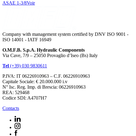
ASAE 1-3/8
Voir
Company with management system certified by DNV ISO 9001 -
ISO 14001 - IATF 16949
O.M.F.B. S.p.A. Hydraulic Components
Via Cave, 7/9 – 25050 Provaglio d’Iseo (Bs) Italy
Tel
(+39) 030 9830611
P.IVA: IT 06226910963 – C.F. 06226910963
Capitale Sociale: € 20.000.000 i.v
N° Isc. Reg. Imp. di Brescia: 06226910963
REA: 529468
Codice SDI: A4707H7
Contacts