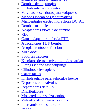
Bombas de engranajes
Kit hidraulicos completos
Valvulas desviadoras para volquetes
Mandos mecanicos y neumaticos
Minicentrales electro-hidraulicas DC-AC
Bombas manuales
Adaptadores tdf-caja de cambio
Ejes
Gama adaptador de brida PTO
Aplicaciones TDF-bomba
Acoplamientos de fricción
Multi-box
Soportes tracción
Kit platos de transmision - nudos cardan
Fittings kit and fast couplings
Cilindros telescopicos
Cabrestantes
Kit hidráulicos para vehículos ligeros
Depósitos con válvulas
Repartidores de flujo
Distribuidores
Motorreductores alzacentina
Válvulas oleodinámicas varias
Intercambiadores de calor
Varios