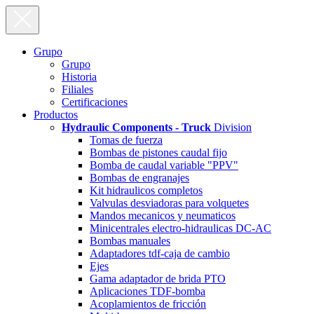
Grupo
Grupo
Historia
Filiales
Certificaciones
Productos
Hydraulic Components - Truck
Division
Tomas de fuerza
Bombas de pistones caudal fijo
Bomba de caudal variable "PPV"
Bombas de engranajes
Kit hidraulicos completos
Valvulas desviadoras para volquetes
Mandos mecanicos y neumaticos
Minicentrales electro-hidraulicas DC-AC
Bombas manuales
Adaptadores tdf-caja de cambio
Ejes
Gama adaptador de brida PTO
Aplicaciones TDF-bomba
Acoplamientos de fricción