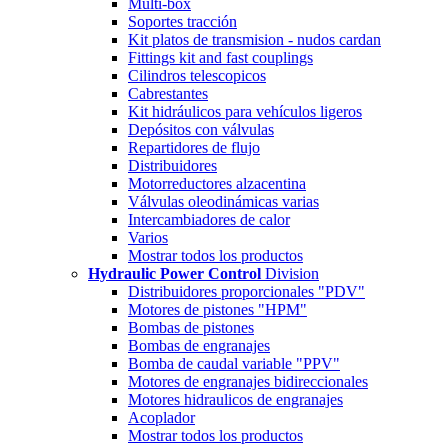
Multi-box
Soportes tracción
Kit platos de transmision - nudos cardan
Fittings kit and fast couplings
Cilindros telescopicos
Cabrestantes
Kit hidráulicos para vehículos ligeros
Depósitos con válvulas
Repartidores de flujo
Distribuidores
Motorreductores alzacentina
Válvulas oleodinámicas varias
Intercambiadores de calor
Varios
Mostrar todos los productos
Hydraulic Power Control
Division
Distribuidores proporcionales "PDV"
Motores de pistones "HPM"
Bombas de pistones
Bombas de engranajes
Bomba de caudal variable "PPV"
Motores de engranajes bidireccionales
Motores hidraulicos de engranajes
Acoplador
Mostrar todos los productos