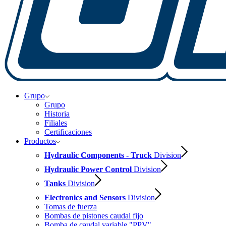
Grupo
Grupo
Historia
Filiales
Certificaciones
Productos
Hydraulic Components - Truck
Division
Hydraulic Power Control
Division
Tanks
Division
Electronics and Sensors
Division
Tomas de fuerza
Bombas de pistones caudal fijo
Bomba de caudal variable "PPV"