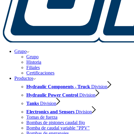
Grupo
Grupo
Historia
Filiales
Certificaciones
Productos
Hydraulic Components - Truck
Division
Hydraulic Power Control
Division
Tanks
Division
Electronics and Sensors
Division
Tomas de fuerza
Bombas de pistones caudal fijo
Bomba de caudal variable "PPV"
Bombas de engranajes