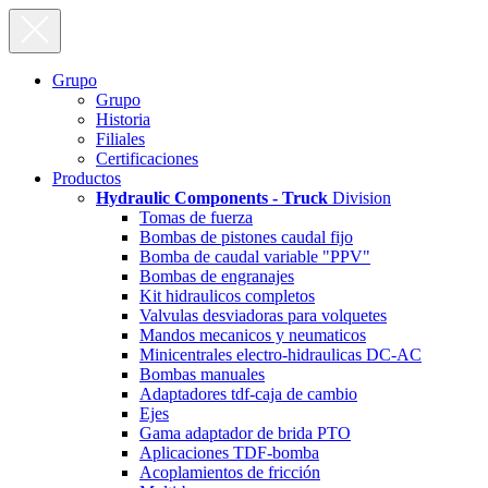
Grupo
Grupo
Historia
Filiales
Certificaciones
Productos
Hydraulic Components - Truck
Division
Tomas de fuerza
Bombas de pistones caudal fijo
Bomba de caudal variable "PPV"
Bombas de engranajes
Kit hidraulicos completos
Valvulas desviadoras para volquetes
Mandos mecanicos y neumaticos
Minicentrales electro-hidraulicas DC-AC
Bombas manuales
Adaptadores tdf-caja de cambio
Ejes
Gama adaptador de brida PTO
Aplicaciones TDF-bomba
Acoplamientos de fricción