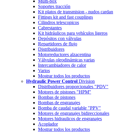
Multi-box
Soportes tracción
Kit platos de transmision - nudos cardan
Fittings kit and fast couplings
Cilindros telescopicos
Cabrestantes
Kit hidráulicos para vehículos ligeros
Depósitos con válvulas
Repartidores de flujo
Distribuidores
Motorreductores alzacentina
Válvulas oleodinámicas varias
Intercambiadores de calor
Varios
Mostrar todos los productos
Hydraulic Power Control
Division
Distribuidores proporcionales "PDV"
Motores de pistones "HPM"
Bombas de pistones
Bombas de engranajes
Bomba de caudal variable "PPV"
Motores de engranajes bidireccionales
Motores hidraulicos de engranajes
Acoplador
Mostrar todos los productos