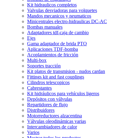
Kit hidraulicos completos
Valvulas desviadoras para volquetes
Mandos mecanicos y neumaticos
Minicentrales electro-hidraulicas DC-AC
Bombas manuales
Adaptadores tdf-caja de cambio
Ejes
Gama adaptador de brida PTO
Aplicaciones TDF-bomba
Acoplamientos de fricción
Multi-box
Soportes tracción
Kit platos de transmision - nudos cardan
Fittings kit and fast couplings
Cilindros telescopicos
Cabrestantes
Kit hidráulicos para vehículos ligeros
Depósitos con válvulas
Repartidores de flujo
Distribuidores
Motorreductores alzacentina
Válvulas oleodinámicas varias
Intercambiadores de calor
Varios
Mostrar todos los productos