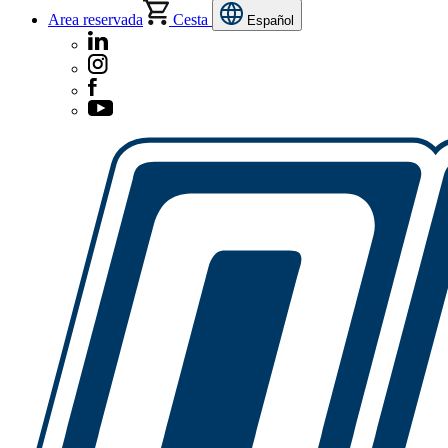
Area reservada
Cesta
Español