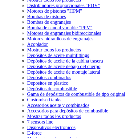
Distribuidores proporcionales "PDV"
Motores de pistones "HPM"
Bombas de pistones
Bombas de engranajes
Bomba de caudal variable "PPV"
Motores de engranajes bidireccionales
Motores hidraulicos de engranajes
Acoplador
Mostrar todos los productos
Depósitos de aceite multifittings
Depósitos de aceite de la cabina trasera
Depósitos de aceite debajo del cuerpo
Depósitos de aceite de montaje lateral
Depósitos combinados
Depositos en plastico
Depósitos de combustible
Gama de depósitos de combustible de tipo original
Customised tanks
Accesorios aceite y combinados
Accesorios para depósitos de combustible
Mostrar todos los productos
7 sensors line
Dispositivos electronicos
E-force