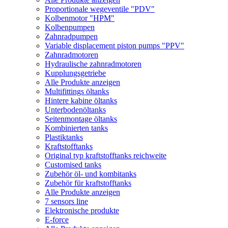
Proportionale wegeventile "PDV"
Kolbenmotor "HPM"
Kolbenpumpen
Zahnradpumpen
Variable displacement piston pumps "PPV"
Zahnradmotoren
Hydraulische zahnradmotoren
Kupplungsgetriebe
Alle Produkte anzeigen
Multifittings öltanks
Hintere kabine öltanks
Unterbodenöltanks
Seitenmontage öltanks
Kombinierten tanks
Plastiktanks
Kraftstofftanks
Original typ kraftstofftanks reichweite
Customised tanks
Zubehör öl- und kombitanks
Zubehör für kraftstofftanks
Alle Produkte anzeigen
7 sensors line
Elektronische produkte
E-force