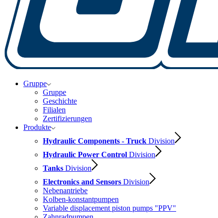
Gruppe
Gruppe
Geschichte
Filialen
Zertifizierungen
Produkte
Hydraulic Components - Truck
Division
Hydraulic Power Control
Division
Tanks
Division
Electronics and Sensors
Division
Nebenantriebe
Kolben-konstantpumpen
Variable displacement piston pumps "PPV"
Zahnradpumpen