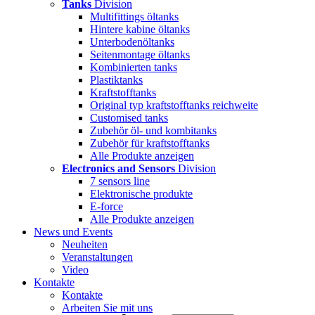
Tanks
Division
Multifittings öltanks
Hintere kabine öltanks
Unterbodenöltanks
Seitenmontage öltanks
Kombinierten tanks
Plastiktanks
Kraftstofftanks
Original typ kraftstofftanks reichweite
Customised tanks
Zubehör öl- und kombitanks
Zubehör für kraftstofftanks
Alle Produkte anzeigen
Electronics and Sensors
Division
7 sensors line
Elektronische produkte
E-force
Alle Produkte anzeigen
News und Events
Neuheiten
Veranstaltungen
Video
Kontakte
Kontakte
Arbeiten Sie mit uns