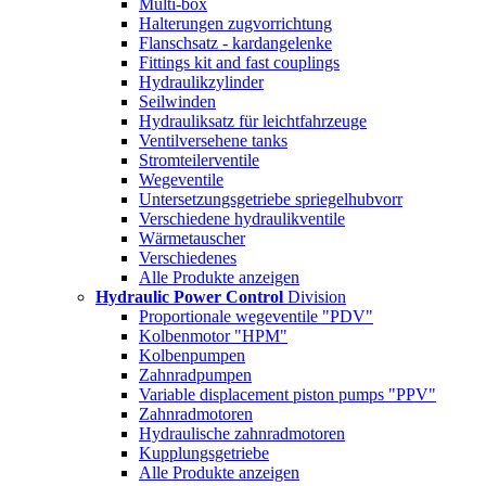
Multi-box
Halterungen zugvorrichtung
Flanschsatz - kardangelenke
Fittings kit and fast couplings
Hydraulikzylinder
Seilwinden
Hydrauliksatz für leichtfahrzeuge
Ventilversehene tanks
Stromteilerventile
Wegeventile
Untersetzungsgetriebe spriegelhubvorr
Verschiedene hydraulikventile
Wärmetauscher
Verschiedenes
Alle Produkte anzeigen
Hydraulic Power Control
Division
Proportionale wegeventile "PDV"
Kolbenmotor "HPM"
Kolbenpumpen
Zahnradpumpen
Variable displacement piston pumps "PPV"
Zahnradmotoren
Hydraulische zahnradmotoren
Kupplungsgetriebe
Alle Produkte anzeigen