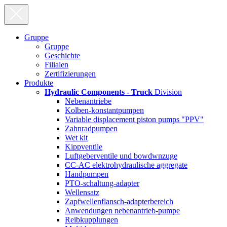
Gruppe
Gruppe
Geschichte
Filialen
Zertifizierungen
Produkte
Hydraulic Components - Truck
Division
Nebenantriebe
Kolben-konstantpumpen
Variable displacement piston pumps "PPV"
Zahnradpumpen
Wet kit
Kippventile
Luftgeberventile und bowdwnzuge
CC-AC elektrohydraulische aggregate
Handpumpen
PTO-schaltung-adapter
Wellensatz
Zapfwellenflansch-adapterbereich
Anwendungen nebenantrieb-pumpe
Reibkupplungen