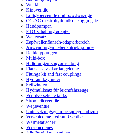
Wet kit
Kippventile
Luftgeberventile und bowdwnzuge
CC-AC elektrohydraulische aggregate
Handpumpen
PTO-schaltung-adapter
Wellensatz
Zapfwellenflansch-adapterbereich
Anwendungen nebenantrieb-pumpe
Reibkupplungen
Multi-box
Halterungen zugvorrichtung
Flanschsatz - kardangelenke
Fittings kit and fast couplings
Hydraulikzylinder
Seilwinden
Hydrauliksatz für leichtfahrzeuge
Ventilversehene tanks
Stromteilerventile
Wegeventile
Untersetzungsgetriebe spriegelhubvorr
Verschiedene hydraulikventile
Wärmetauscher
Verschiedenes
Alle Produkte anzeigen