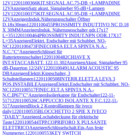
12V
12201100366
KIT.SEGNAL AC.75-DB +LAMPADINE
12V
Anzeigen
Satz akust. Signalgeber 95-dB+Lampen
12V
12201100375
KIT.SEGNAL AC.95-DB +LAMPADINE
12V
Anzeigen
Induk.Näherungsschalter Öffner
D.18x30mm
12201100455
PROSSIMITY INDUTTIVO NC D.18
X 30MM
Anzeigen
Induk. Näherungsschalter qdr.17x17
L=35
12201100464
PROSSIMITY INDUT.NPN QDR.17X17
L=35
Anzeigen
Elektri. Endschalter mit Schubbet. NO-
NC
12201100473
FINECORSA ELT.A SPINTA N.A.-
N.C."C"
Anzeigen
Schlüssel für
Batterietrennschalter
12201100482
CHIAVE X
INT.STACCABATT. 122.11.302
Anzeigen
Akust. Signalgeber 95
dB-Dauerton 12/24V
12201100491
ALARM ACOUSTIC 95
DB
Anzeigen
Elektri.Kippschalter, 3
Schaltstellungen
12201100508
INTERR.ELETT.A LEVA 3
POS.INSTABILE
Anzeigen
Elektri.Endschalter mit Schubbet. NO-
NC
12201100517
FINEC.ELT.A SPINTA N.A.-
N.C.IP67"C"
Anzeigen
Isolierkappe für Endschalter122-11-
517
12201100526
CAPPUCCIO ISOLANTE X F.C.122-11-
517
Anzeigen
Block 2 Kontrolllampen für iveco
daily
12201100535
BLOCCHETTO 2 SPIE X IVECO
"DAILY"
Anzeigen
Lochabdeckung für elektrische
Taste
12201100544
TPP.COPRIFORO X PULSANTE
ELETTRICO
Anzeigen
Schlüsselschalt.Ein-Aus feste
Nummerier.
12201100553
KEY SWITCH