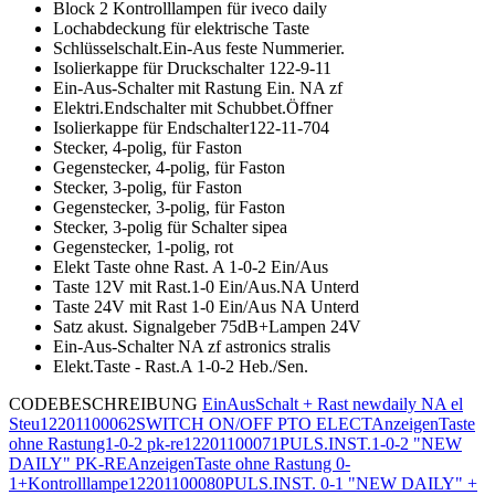
Block 2 Kontrolllampen für iveco daily
Lochabdeckung für elektrische Taste
Schlüsselschalt.Ein-Aus feste Nummerier.
Isolierkappe für Druckschalter 122-9-11
Ein-Aus-Schalter mit Rastung Ein. NA zf
Elektri.Endschalter mit Schubbet.Öffner
Isolierkappe für Endschalter122-11-704
Stecker, 4-polig, für Faston
Gegenstecker, 4-polig, für Faston
Stecker, 3-polig, für Faston
Gegenstecker, 3-polig, für Faston
Stecker, 3-polig für Schalter sipea
Gegenstecker, 1-polig, rot
Elekt Taste ohne Rast. A 1-0-2 Ein/Aus
Taste 12V mit Rast.1-0 Ein/Aus.NA Unterd
Taste 24V mit Rast 1-0 Ein/Aus NA Unterd
Satz akust. Signalgeber 75dB+Lampen 24V
Ein-Aus-Schalter NA zf astronics stralis
Elekt.Taste - Rast.A 1-0-2 Heb./Sen.
CODE
BESCHREIBUNG
EinAusSchalt + Rast newdaily NA el
Steu
12201100062
SWITCH ON/OFF PTO ELECT
Anzeigen
Taste
ohne Rastung1-0-2 pk-re
12201100071
PULS.INST.1-0-2 "NEW
DAILY" PK-RE
Anzeigen
Taste ohne Rastung 0-
1+Kontrolllampe
12201100080
PULS.INST. 0-1 "NEW DAILY" +