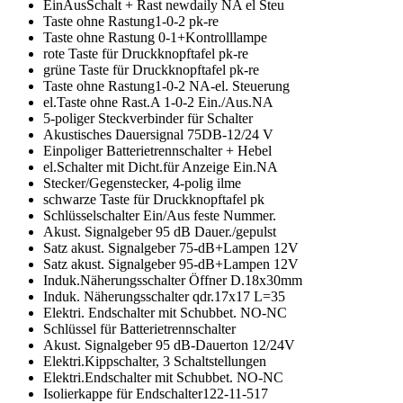
EinAusSchalt + Rast newdaily NA el Steu
Taste ohne Rastung1-0-2 pk-re
Taste ohne Rastung 0-1+Kontrolllampe
rote Taste für Druckknopftafel pk-re
grüne Taste für Druckknopftafel pk-re
Taste ohne Rastung1-0-2 NA-el. Steuerung
el.Taste ohne Rast.A 1-0-2 Ein./Aus.NA
5-poliger Steckverbinder für Schalter
Akustisches Dauersignal 75DB-12/24 V
Einpoliger Batterietrennschalter + Hebel
el.Schalter mit Dicht.für Anzeige Ein.NA
Stecker/Gegenstecker, 4-polig ilme
schwarze Taste für Druckknopftafel pk
Schlüsselschalter Ein/Aus feste Nummer.
Akust. Signalgeber 95 dB Dauer./gepulst
Satz akust. Signalgeber 75-dB+Lampen 12V
Satz akust. Signalgeber 95-dB+Lampen 12V
Induk.Näherungsschalter Öffner D.18x30mm
Induk. Näherungsschalter qdr.17x17 L=35
Elektri. Endschalter mit Schubbet. NO-NC
Schlüssel für Batterietrennschalter
Akust. Signalgeber 95 dB-Dauerton 12/24V
Elektri.Kippschalter, 3 Schaltstellungen
Elektri.Endschalter mit Schubbet. NO-NC
Isolierkappe für Endschalter122-11-517