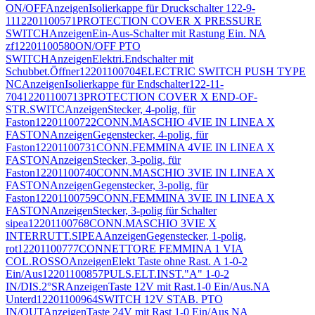
ON/OFF
Anzeigen
Isolierkappe für Druckschalter 122-9-
11
12201100571
PROTECTION COVER X PRESSURE
SWITCH
Anzeigen
Ein-Aus-Schalter mit Rastung Ein. NA
zf
12201100580
ON/OFF PTO
SWITCH
Anzeigen
Elektri.Endschalter mit
Schubbet.Öffner
12201100704
ELECTRIC SWITCH PUSH TYPE
NC
Anzeigen
Isolierkappe für Endschalter122-11-
704
12201100713
PROTECTION COVER X END-OF-
STR.SWITC
Anzeigen
Stecker, 4-polig, für
Faston
12201100722
CONN.MASCHIO 4VIE IN LINEA X
FASTON
Anzeigen
Gegenstecker, 4-polig, für
Faston
12201100731
CONN.FEMMINA 4VIE IN LINEA X
FASTON
Anzeigen
Stecker, 3-polig, für
Faston
12201100740
CONN.MASCHIO 3VIE IN LINEA X
FASTON
Anzeigen
Gegenstecker, 3-polig, für
Faston
12201100759
CONN.FEMMINA 3VIE IN LINEA X
FASTON
Anzeigen
Stecker, 3-polig für Schalter
sipea
12201100768
CONN.MASCHIO 3VIE X
INTERRUTT.SIPEA
Anzeigen
Gegenstecker, 1-polig,
rot
12201100777
CONNETTORE FEMMINA 1 VIA
COL.ROSSO
Anzeigen
Elekt Taste ohne Rast. A 1-0-2
Ein/Aus
12201100857
PULS.ELT.INST."A" 1-0-2
IN/DIS.2°SR
Anzeigen
Taste 12V mit Rast.1-0 Ein/Aus.NA
Unterd
12201100964
SWITCH 12V STAB. PTO
IN/OUT
Anzeigen
Taste 24V mit Rast 1-0 Ein/Aus NA