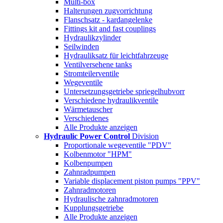
Multi-box
Halterungen zugvorrichtung
Flanschsatz - kardangelenke
Fittings kit and fast couplings
Hydraulikzylinder
Seilwinden
Hydrauliksatz für leichtfahrzeuge
Ventilversehene tanks
Stromteilerventile
Wegeventile
Untersetzungsgetriebe spriegelhubvorr
Verschiedene hydraulikventile
Wärmetauscher
Verschiedenes
Alle Produkte anzeigen
Hydraulic Power Control
Division
Proportionale wegeventile "PDV"
Kolbenmotor "HPM"
Kolbenpumpen
Zahnradpumpen
Variable displacement piston pumps "PPV"
Zahnradmotoren
Hydraulische zahnradmotoren
Kupplungsgetriebe
Alle Produkte anzeigen