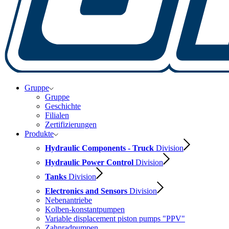
Gruppe
Gruppe
Geschichte
Filialen
Zertifizierungen
Produkte
Hydraulic Components - Truck
Division
Hydraulic Power Control
Division
Tanks
Division
Electronics and Sensors
Division
Nebenantriebe
Kolben-konstantpumpen
Variable displacement piston pumps "PPV"
Zahnradpumpen