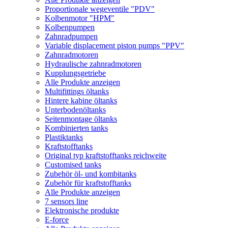
Proportionale wegeventile "PDV"
Kolbenmotor "HPM"
Kolbenpumpen
Zahnradpumpen
Variable displacement piston pumps "PPV"
Zahnradmotoren
Hydraulische zahnradmotoren
Kupplungsgetriebe
Alle Produkte anzeigen
Multifittings öltanks
Hintere kabine öltanks
Unterbodenöltanks
Seitenmontage öltanks
Kombinierten tanks
Plastiktanks
Kraftstofftanks
Original typ kraftstofftanks reichweite
Customised tanks
Zubehör öl- und kombitanks
Zubehör für kraftstofftanks
Alle Produkte anzeigen
7 sensors line
Elektronische produkte
E-force