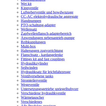
Wet kit
Kippventile
Luftgeberventile und bowdwnzuge
CC-AC elektrohydraulische aggregate
Handpumpen
PTO-schaltung-adapter
Wellensatz
Zapfwellenflansch-adapterbereich
Anwendungen nebenantrieb-pumpe
Reibkupplungen
Multi-box
Halterungen zugvorrichtung
Flanschsatz - kardangelenke
Fittings kit and fast couplings
Hydraulikzylinder
Seilwinden
Hydrauliksatz für leichtfahrzeuge
Ventilversehene tanks
Stromteilerventile
Wegeventile
Untersetzungsgetriebe spriegelhubvorr
Verschiedene hydraulikventile
Wärmetauscher
Verschiedenes
Alle Produkte anzeigen