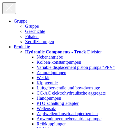
Gruppe
Gruppe
Geschichte
Filialen
Zertifizierungen
Produkte
Hydraulic Components - Truck
Division
Nebenantriebe
Kolben-konstantpumpen
Variable displacement piston pumps "PPV"
Zahnradpumpen
Wet kit
Kippventile
Luftgeberventile und bowdwnzuge
CC-AC elektrohydraulische aggregate
Handpumpen
PTO-schaltung-adapter
Wellensatz
Zapfwellenflansch-adapterbereich
Anwendungen nebenantrieb-pumpe
Reibkupplungen