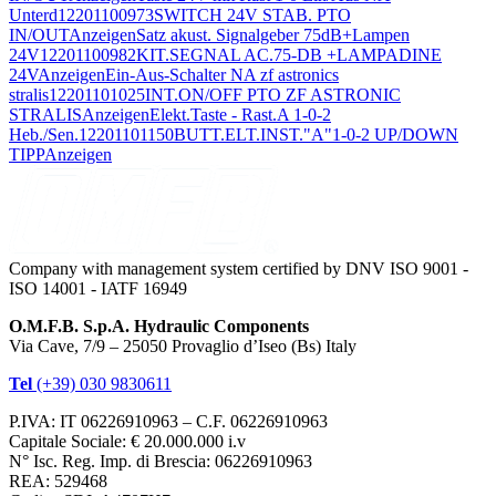
Unterd
12201100973
SWITCH 24V STAB. PTO
IN/OUT
Anzeigen
Satz akust. Signalgeber 75dB+Lampen
24V
12201100982
KIT.SEGNAL AC.75-DB +LAMPADINE
24V
Anzeigen
Ein-Aus-Schalter NA zf astronics
stralis
12201101025
INT.ON/OFF PTO ZF ASTRONIC
STRALIS
Anzeigen
Elekt.Taste - Rast.A 1-0-2
Heb./Sen.
12201101150
BUTT.ELT.INST."A"1-0-2 UP/DOWN
TIPP
Anzeigen
Company with management system certified by DNV ISO 9001 -
ISO 14001 - IATF 16949
O.M.F.B. S.p.A. Hydraulic Components
Via Cave, 7/9 – 25050 Provaglio d’Iseo (Bs) Italy
Tel
(+39) 030 9830611
P.IVA: IT 06226910963 – C.F. 06226910963
Capitale Sociale: € 20.000.000 i.v
N° Isc. Reg. Imp. di Brescia: 06226910963
REA: 529468