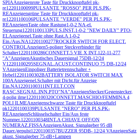
SPIA
Anzeigen
rote Taste für Druckknopftafel pk-
re
12201100099
PULSANTE "ROSSO" PER PLS.PK-
RE
Anzeigen
grüne Taste für Druckknopftafel pk-
re
12201100106
PULSANTE "VERDE" PER PLS.PK-
RE
Anzeigen
Taste ohne Rastung1-0-2 NA-el.
Steuerung
12201100133
PULS.INST.1-0-2 "NEW DAILY" PTO-
EL
Anzeigen
el.Taste ohne Rast.A 1-0-2
Ein./Aus.NA
12201100277
ROCKER SWITCH FOR ELECT.
CONTROL
Anzeigen
5-poliger Steckverbinder für
Schalter
12201100286
CONNETT.5 VIE X INT.122-11-277
"A"
Anzeigen
Akustisches Dauersignal 75DB-12/24
V
12201100295
SEGNAL.ACUST.CONTINUO 75 DB-12/24
V
Anzeigen
Einpoliger Batterietrennschalter +
Hebel
12201100302
BATTERY ISOLATOR SWITCH MAX
100A
Anzeigen
el.Schalter mit Dicht.für Anzeige
Ein.NA
12201100311
INT.ELT.CON
RASC.SEGNAL.INN.PTO"NA"
Anzeigen
Stecker/Gegenstecker,
4-polig ilme
12201100320
CONNETT.MASCHIO/FEMMINA 4
POLI ILME
Anzeigen
schwarze Taste für Druckknopftafel
pk
12201100339
PULSANTE "NERO" PER PLS.PK-
RE
Anzeigen
Schlüsselschalter Ein/Aus feste
Nummer.
12201100348
INT.A CHIAVE OFF/ON
NUMERAZ.FISSA
Anzeigen
Akust. Signalgeber 95 dB
Dauer./gepulst
12201100357
BUZZER 95DB- 12/24 V
Anzeigen
Satz
akust. Signalgeber 75-dB+Lampen