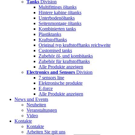
Tanks
Division
Multifittings öltanks
Hintere kabine öltanks
Unterbodenöltanks
Seitenmontage öltanks
Kombinierten tanks
Plastiktanks
Kraftstofftanks
Original typ kraftstofftanks reichweite
Customised tanks
Zubehör öl- und kombitanks
Zubehör für kraftstofftanks
Alle Produkte anzeigen
Electronics and Sensors
Division
7 sensors line
Elektronische produkte
E-force
Alle Produkte anzeigen
News und Events
Neuheiten
Veranstaltungen
Video
Kontakte
Kontakte
Arbeiten Sie mit uns