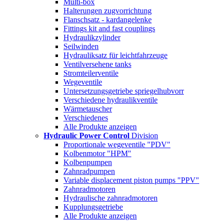
Multi-box
Halterungen zugvorrichtung
Flanschsatz - kardangelenke
Fittings kit and fast couplings
Hydraulikzylinder
Seilwinden
Hydrauliksatz für leichtfahrzeuge
Ventilversehene tanks
Stromteilerventile
Wegeventile
Untersetzungsgetriebe spriegelhubvorr
Verschiedene hydraulikventile
Wärmetauscher
Verschiedenes
Alle Produkte anzeigen
Hydraulic Power Control
Division
Proportionale wegeventile "PDV"
Kolbenmotor "HPM"
Kolbenpumpen
Zahnradpumpen
Variable displacement piston pumps "PPV"
Zahnradmotoren
Hydraulische zahnradmotoren
Kupplungsgetriebe
Alle Produkte anzeigen