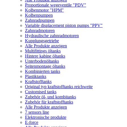
Proportionale wegeventile "PDV"
Kolbenmotor "HPM"
Kolbenpumpen
Zahnradpumpen
Variable displacement piston pumps "PPV"
Zahnradmotoren
Hydraulische zahnradmotoren
Kupplungsgetriebe
Alle Produkte anzeigen
Multifittings öltanks
Hintere kabine öltanks
Unterbodenöltanks
Seitenmontage öltanks
Kombinierten tanks
Plastiktanks
Kraftstofftanks
Original typ kraftstofftanks reichweite
Customised tanks
Zubehör öl- und kombitanks
Zubehör für kraftstofftanks
Alle Produkte anzeigen
7 sensors line
Elektronische produkte
E-force