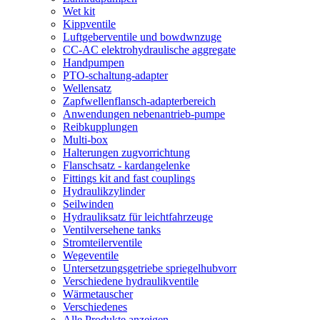
Wet kit
Kippventile
Luftgeberventile und bowdwnzuge
CC-AC elektrohydraulische aggregate
Handpumpen
PTO-schaltung-adapter
Wellensatz
Zapfwellenflansch-adapterbereich
Anwendungen nebenantrieb-pumpe
Reibkupplungen
Multi-box
Halterungen zugvorrichtung
Flanschsatz - kardangelenke
Fittings kit and fast couplings
Hydraulikzylinder
Seilwinden
Hydrauliksatz für leichtfahrzeuge
Ventilversehene tanks
Stromteilerventile
Wegeventile
Untersetzungsgetriebe spriegelhubvorr
Verschiedene hydraulikventile
Wärmetauscher
Verschiedenes
Alle Produkte anzeigen