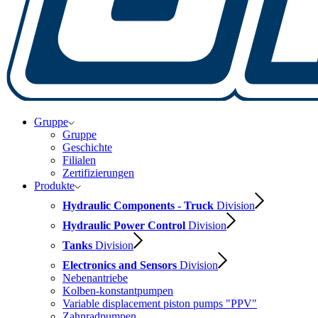
Gruppe
Gruppe
Geschichte
Filialen
Zertifizierungen
Produkte
Hydraulic Components - Truck
Division
Hydraulic Power Control
Division
Tanks
Division
Electronics and Sensors
Division
Nebenantriebe
Kolben-konstantpumpen
Variable displacement piston pumps "PPV"
Zahnradpumpen