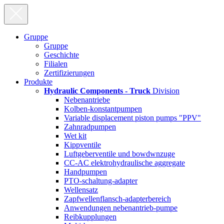
Gruppe
Gruppe
Geschichte
Filialen
Zertifizierungen
Produkte
Hydraulic Components - Truck
Division
Nebenantriebe
Kolben-konstantpumpen
Variable displacement piston pumps "PPV"
Zahnradpumpen
Wet kit
Kippventile
Luftgeberventile und bowdwnzuge
CC-AC elektrohydraulische aggregate
Handpumpen
PTO-schaltung-adapter
Wellensatz
Zapfwellenflansch-adapterbereich
Anwendungen nebenantrieb-pumpe
Reibkupplungen