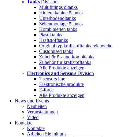
Tanks
Division
Multifittings öltanks
Hintere kabine öltanks
Unterbodenöltanks
Seitenmontage öltanks
Kombinierten tanks
Plastiktanks
Kraftstofftanks
Original typ kraftstofftanks reichweite
Customised tanks
Zubehör öl- und kombitanks
Zubehör für kraftstofftanks
Alle Produkte anzeigen
Electronics and Sensors
Division
7 sensors line
Elektronische produkte
E-force
Alle Produkte anzeigen
News und Events
Neuheiten
Veranstaltungen
Video
Kontakte
Kontakte
Arbeiten Sie mit uns