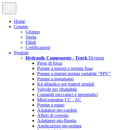
Home
Gruppo
Gruppo
Storia
Filiali
Certificazioni
Prodotti
Hydraulic Components - Truck
Division
Prese di forza
Pompe a pistoni a portata fissa
Pompe a pistoni portata variabile "PPV"
Pompe a ingranaggi
Kit idraulico per trattori stradali
Valvole per ribaltabile
Comandi meccanici e pneumatici
Minicentraline CC - AC
Pompe a mano
Adattatori pto-cambio
Alberi di corredo
Adattatori pto-flangia
Applicazioni pto-pompa