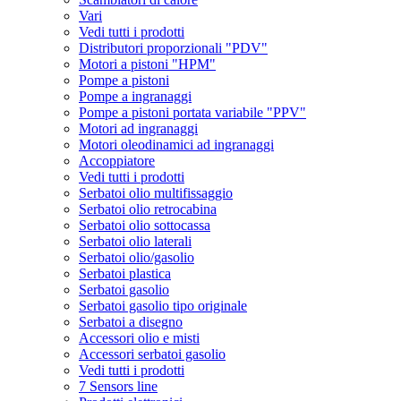
Vari
Vedi tutti i prodotti
Distributori proporzionali "PDV"
Motori a pistoni "HPM"
Pompe a pistoni
Pompe a ingranaggi
Pompe a pistoni portata variabile "PPV"
Motori ad ingranaggi
Motori oleodinamici ad ingranaggi
Accoppiatore
Vedi tutti i prodotti
Serbatoi olio multifissaggio
Serbatoi olio retrocabina
Serbatoi olio sottocassa
Serbatoi olio laterali
Serbatoi olio/gasolio
Serbatoi plastica
Serbatoi gasolio
Serbatoi gasolio tipo originale
Serbatoi a disegno
Accessori olio e misti
Accessori serbatoi gasolio
Vedi tutti i prodotti
7 Sensors line