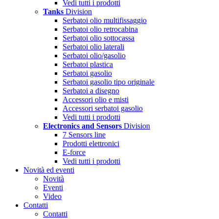
Vedi tutti i prodotti
Tanks
Division
Serbatoi olio multifissaggio
Serbatoi olio retrocabina
Serbatoi olio sottocassa
Serbatoi olio laterali
Serbatoi olio/gasolio
Serbatoi plastica
Serbatoi gasolio
Serbatoi gasolio tipo originale
Serbatoi a disegno
Accessori olio e misti
Accessori serbatoi gasolio
Vedi tutti i prodotti
Electronics and Sensors
Division
7 Sensors line
Prodotti elettronici
E-force
Vedi tutti i prodotti
Novità ed eventi
Novità
Eventi
Video
Contatti
Contatti