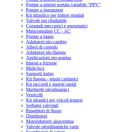
Pompe a pistoni portata variabile "PPV"
Pompe a ingranaggi
Kit idraulico per trattori stradali
Valvole per ribaltabile
Comandi meccanici e pneumatici
Minicentraline CC - AC
Pompe a mano
Adattatori pto-cambio
Alberi di corredo
Adattatori pto-flangia
Applicazioni pto-pompa
Innesti a frizione
Multi-box
Supporti traino
Kit flangia - giunti cardanici
Kit raccordi e innesti rapidi
Martinetti oleodinamici
Verricelli
Kit idraulici per veicoli leggeri
Serbatoi valvolati
Ripartitori di flusso
Distributori
Motoridutorre alzacentina
Valvole oleodinamiche varie
Scambiatori di calore