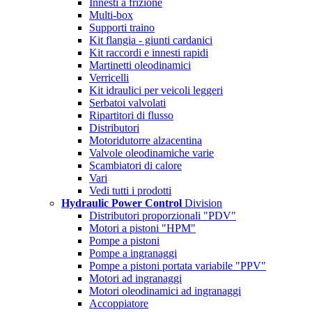
Innesti a frizione
Multi-box
Supporti traino
Kit flangia - giunti cardanici
Kit raccordi e innesti rapidi
Martinetti oleodinamici
Verricelli
Kit idraulici per veicoli leggeri
Serbatoi valvolati
Ripartitori di flusso
Distributori
Motoridutorre alzacentina
Valvole oleodinamiche varie
Scambiatori di calore
Vari
Vedi tutti i prodotti
Hydraulic Power Control
Division
Distributori proporzionali "PDV"
Motori a pistoni "HPM"
Pompe a pistoni
Pompe a ingranaggi
Pompe a pistoni portata variabile "PPV"
Motori ad ingranaggi
Motori oleodinamici ad ingranaggi
Accoppiatore