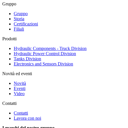
Gruppo
Gruppo
Storia
Certificazioni
Filiali
Prodotti
Hydraulic Components - Truck Division
Hydraulic Power Control Division
Tanks Division
Electronics and Sensors Division
Novità ed eventi
Novità
Eventi
Video
Contatti
Contatti
Lavora con noi
I marchi del nostro gruppo