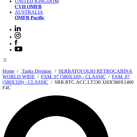
UNITED KINGDOM
CVH OMFB
AUSTRALIA
OMFB Pacific
Home
/
Tanks Division
/
SERBATOI OLIO RETROCABINA
WORLD WIDE
/
FAM. 07 (580X320) - CLASSIC
/
FAM. 07
(580X320) - CLASSIC
/
SRB.RTC.ACC.LT230 320X580X1400
F4C