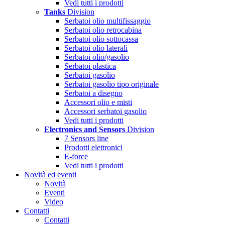
Vedi tutti i prodotti
Tanks
Division
Serbatoi olio multifissaggio
Serbatoi olio retrocabina
Serbatoi olio sottocassa
Serbatoi olio laterali
Serbatoi olio/gasolio
Serbatoi plastica
Serbatoi gasolio
Serbatoi gasolio tipo originale
Serbatoi a disegno
Accessori olio e misti
Accessori serbatoi gasolio
Vedi tutti i prodotti
Electronics and Sensors
Division
7 Sensors line
Prodotti elettronici
E-force
Vedi tutti i prodotti
Novità ed eventi
Novità
Eventi
Video
Contatti
Contatti