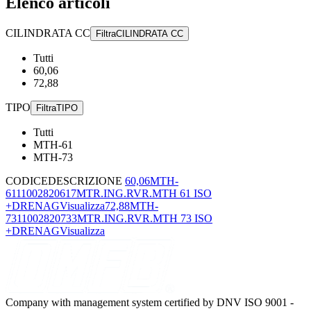
Elenco articoli
CILINDRATA CC
Filtra
CILINDRATA CC
Tutti
60,06
72,88
TIPO
Filtra
TIPO
Tutti
MTH-61
MTH-73
CODICE
DESCRIZIONE
60,06
MTH-
61
11002820617
MTR.ING.RVR.MTH 61 ISO
+DRENAG
Visualizza
72,88
MTH-
73
11002820733
MTR.ING.RVR.MTH 73 ISO
+DRENAG
Visualizza
Company with management system certified by DNV ISO 9001 -