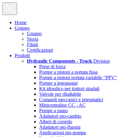
Home
Gruppo
Gruppo
Storia
Filiali
Certificazioni
Prodotti
Hydraulic Components - Truck
Division
Prese di forza
Pompe a pistoni a portata fissa
Pompe a pistoni portata variabile "PPV"
Pompe a ingranaggi
Kit idraulico per trattori stradali
Valvole per ribaltabile
Comandi meccanici e pneumatici
Minicentraline CC - AC
Pompe a mano
Adattatori pto-cambio
Alberi di corredo
Adattatori pto-flangia
Applicazioni pto-pompa