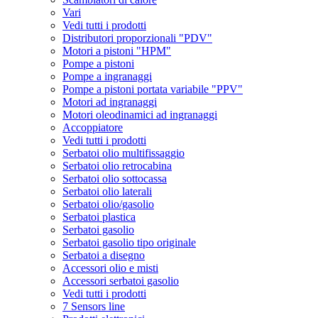
Vari
Vedi tutti i prodotti
Distributori proporzionali "PDV"
Motori a pistoni "HPM"
Pompe a pistoni
Pompe a ingranaggi
Pompe a pistoni portata variabile "PPV"
Motori ad ingranaggi
Motori oleodinamici ad ingranaggi
Accoppiatore
Vedi tutti i prodotti
Serbatoi olio multifissaggio
Serbatoi olio retrocabina
Serbatoi olio sottocassa
Serbatoi olio laterali
Serbatoi olio/gasolio
Serbatoi plastica
Serbatoi gasolio
Serbatoi gasolio tipo originale
Serbatoi a disegno
Accessori olio e misti
Accessori serbatoi gasolio
Vedi tutti i prodotti
7 Sensors line