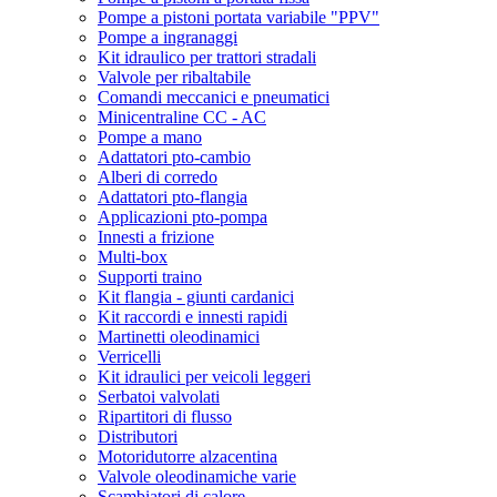
Pompe a pistoni portata variabile "PPV"
Pompe a ingranaggi
Kit idraulico per trattori stradali
Valvole per ribaltabile
Comandi meccanici e pneumatici
Minicentraline CC - AC
Pompe a mano
Adattatori pto-cambio
Alberi di corredo
Adattatori pto-flangia
Applicazioni pto-pompa
Innesti a frizione
Multi-box
Supporti traino
Kit flangia - giunti cardanici
Kit raccordi e innesti rapidi
Martinetti oleodinamici
Verricelli
Kit idraulici per veicoli leggeri
Serbatoi valvolati
Ripartitori di flusso
Distributori
Motoridutorre alzacentina
Valvole oleodinamiche varie
Scambiatori di calore