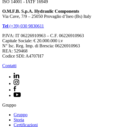
ISO 14001 - IATF 16949
O.M.F.B. S.p.A. Hydraulic Components
Via Cave, 7/9 – 25050 Provaglio d’Iseo (Bs) Italy
Tel
(+39) 030 9830611
P.IVA: IT 06226910963 – C.F. 06226910963
Capitale Sociale: € 20.000.000 i.v
N° Isc. Reg. Imp. di Brescia: 06226910963
REA: 529468
Codice SDI: A4707H7
Contatti
Gruppo
Gruppo
Storia
Certificazioni