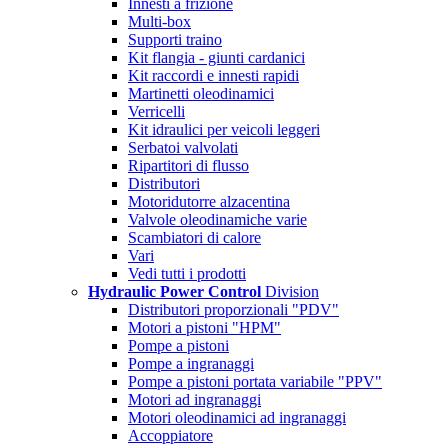
Innesti a frizione
Multi-box
Supporti traino
Kit flangia - giunti cardanici
Kit raccordi e innesti rapidi
Martinetti oleodinamici
Verricelli
Kit idraulici per veicoli leggeri
Serbatoi valvolati
Ripartitori di flusso
Distributori
Motoridutorre alzacentina
Valvole oleodinamiche varie
Scambiatori di calore
Vari
Vedi tutti i prodotti
Hydraulic Power Control
Division
Distributori proporzionali "PDV"
Motori a pistoni "HPM"
Pompe a pistoni
Pompe a ingranaggi
Pompe a pistoni portata variabile "PPV"
Motori ad ingranaggi
Motori oleodinamici ad ingranaggi
Accoppiatore