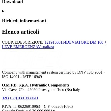
Download
Richiedi informazioni
Elenco articoli
CODICE
DESCRIZIONE
12191500114
DEVIATORE DM 160 +
LEVE EMERGENZA
Visualizza
Company with management system certified by DNV ISO 9001 -
ISO 14001 - IATF 16949
O.M.F.B. S.p.A. Hydraulic Components
Via Cave, 7/9 – 25050 Provaglio d’Iseo (Bs) Italy
Tel
(+39) 030 9830611
P.IVA: IT 06226910963 – C.F. 06226910963
Capitale Sociale: € 20.000.000 i.v