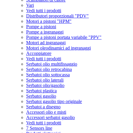
Vari
Vedi tutti i prodotti
Distributori proporzionali "PDV"
Motori a pistoni "HPM"
Pompe a pistoni
Pompe a ingranaggi
Pompe a pistoni portata variabile "PPV"
Motori ad ingranaggi
Motori oleodinamici ad ingranaggi
Accoppiatore
Vedi tutti i prodotti
Serbatoi olio multifissaggio
Serbatoi olio retrocabina
Serbatoi olio sottocassa
Serbatoi olio laterali
Serbatoi olio/gasolio
Serbatoi plastica
Serbatoi gasolio
Serbatoi gasolio tipo originale
Serbatoi a disegno
Accessori olio e misti
Accessori serbatoi gasolio
Vedi tutti i prodotti
7 Sensors line