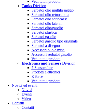
Vedi tutti i prodotti
Tanks
Division
Serbatoi olio multifissaggio
Serbatoi olio retrocabina
Serbatoi olio sottocassa
Serbatoi olio laterali
Serbatoi olio/gasolio
Serbatoi plastica
Serbatoi gasolio
Serbatoi gasolio tipo originale
Serbatoi a disegno
Accessori olio e misti
Accessori serbatoi gasolio
Vedi tutti i prodotti
Electronics and Sensors
Division
7 Sensors line
Prodotti elettronici
E-force
Vedi tutti i prodotti
Novità ed eventi
Novità
Eventi
Video
Contatti
Contatti