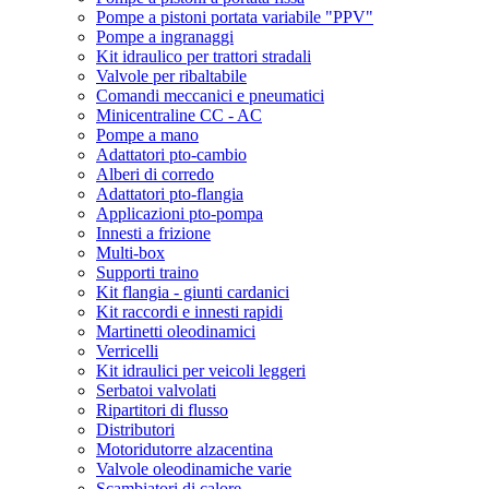
Pompe a pistoni portata variabile "PPV"
Pompe a ingranaggi
Kit idraulico per trattori stradali
Valvole per ribaltabile
Comandi meccanici e pneumatici
Minicentraline CC - AC
Pompe a mano
Adattatori pto-cambio
Alberi di corredo
Adattatori pto-flangia
Applicazioni pto-pompa
Innesti a frizione
Multi-box
Supporti traino
Kit flangia - giunti cardanici
Kit raccordi e innesti rapidi
Martinetti oleodinamici
Verricelli
Kit idraulici per veicoli leggeri
Serbatoi valvolati
Ripartitori di flusso
Distributori
Motoridutorre alzacentina
Valvole oleodinamiche varie
Scambiatori di calore