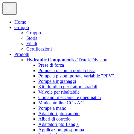
Home
Gruppo
Gruppo
Storia
Filiali
Certificazioni
Prodotti
Hydraulic Components - Truck
Division
Prese di forza
Pompe a pistoni a portata fissa
Pompe a pistoni portata variabile "PPV"
Pompe a ingranaggi
Kit idraulico per trattori stradali
Valvole per ribaltabile
Comandi meccanici e pneumatici
Minicentraline CC - AC
Pompe a mano
Adattatori pto-cambio
Alberi di corredo
Adattatori pto-flangia
Applicazioni pto-pompa