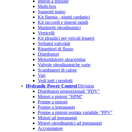
Innesti a frizione
Multi-box
Supporti traino
Kit flangia - giunti cardanici
Kit raccordi e innesti rapidi
Martinetti oleodinamici
Verricelli
Kit idraulici per veicoli leggeri
Serbatoi valvolati
Ripartitori di flusso
Distributori
Motoridutorre alzacentina
Valvole oleodinamiche varie
Scambiatori di calore
Vari
Vedi tutti i prodotti
Hydraulic Power Control
Division
Distributori proporzionali "PDV"
Motori a pistoni "HPM"
Pompe a pistoni
Pompe a ingranaggi
Pompe a pistoni portata variabile "PPV"
Motori ad ingranaggi
Motori oleodinamici ad ingranaggi
Accoppiatore